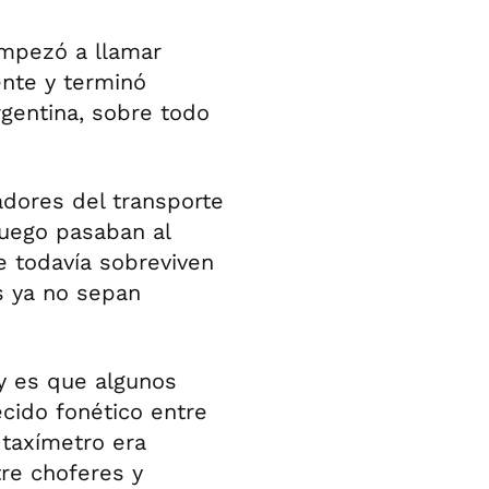
empezó a llamar
ente y terminó
rgentina, sobre todo
jadores del transporte
luego pasaban al
e todavía sobreviven
s ya no sepan
 y es que algunos
ecido fonético entre
 taxímetro era
re choferes y