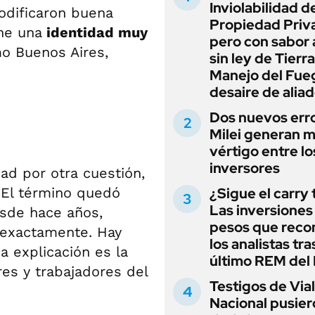
Inviolabilidad de
odificaron buena
Propiedad Priv
ene una
identidad muy
pero con sabor
o Buenos Aires,
sin ley de Tierra
Manejo del Fue
desaire de alia
Dos nuevos err
Milei generan 
vértigo entre lo
inversores
ad por otra cuestión,
 El término quedó
¿Sigue el carry
Las inversiones
esde hace años,
pesos que rec
 exactamente. Hay
los analistas tra
a explicación es la
último REM de
es y trabajadores del
Testigos de Via
Nacional pusier