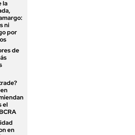
 la
ada,
 amargo:
s ni
go por
dos
ores de
más
s
 trade?
 en
omiendan
s el
l BCRA
lidad
on en