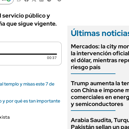
ANUARIO 2025
LIFESTYLE
EDICIÓN IMPRESA
AUTOS
servicio público y
a que sigue vigente.
Últimas noticia
Mercados: la city mo
la intervención oficia
Duración: 37 segundos
00:37
el dólar, mientras rep
riesgo país
Trump aumenta la te
al templo y misas este 7 de
con China e impone 
comerciales en energ
o y por qué es tan importante
y semiconductores
Arabia Saudita, Turqu
Pakistán sellan un pa