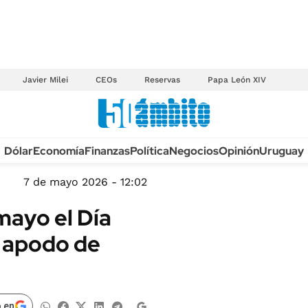
Javier Milei
CEOs
Reservas
Papa León XIV
Anuario autos 2026
Dólar
Economía
Finanzas
Política
Negocios
Opinión
Uruguay
TECNOLOGÍA
NOVEDADES FISCA
MÉXICO
7 de mayo 2026 - 12:02
EDICTOS JUDICIAL
OPINIÓN
mayo el Día
MULTAS
MUNDO
l apodo de
LICITACIONES
INFORMACIÓN GENERAL
CUADROS TARIFAR
ESPECTÁCULOS
RECALL
DEPORTES
 en