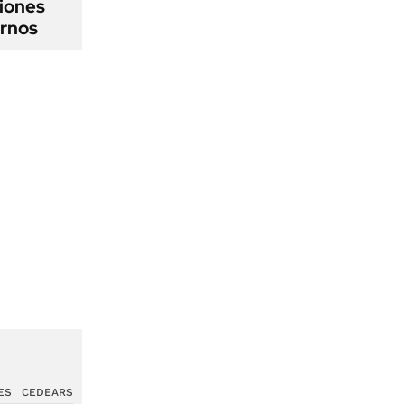
iones
ernos
ES
CEDEARS