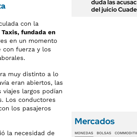
duda las acusac
ta
del juicio Cuad
culada con la
 Taxis, fundada en
Aires en un momento
 con fuerza y los
borales.
era muy distinto a lo
ía eran abiertos, las
 viajes largos podían
s. Los conductores
con los pasajeros
Mercados
ió la necesidad de
MONEDAS
BOLSAS
COMMODITI