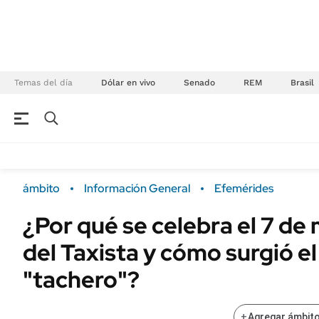
Temas del día
Dólar en vivo
Senado
REM
Brasil
NEGOCIOS
ÚLTIMAS NOTICIAS
Especiales Ámbito
ECONOMÍA
ámbito
Información General
Efemérides
Real Estate
Banco de Datos
¿Por qué se celebra el 7 de 
Sustentabilidad
Campo
del Taxista y cómo surgió e
Seguros
FINANZAS
ENERGY REPORT
"tachero"?
Dólar
POLÍTICA
Mercados
+
Agregar ámbito
Nacional