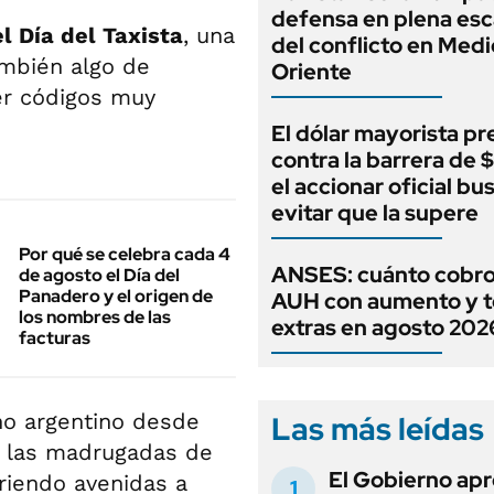
defensa en plena esc
l Día del Taxista
, una
del conflicto en Medi
ambién algo de
Oriente
er códigos muy
El dólar mayorista pr
contra la barrera de 
el accionar oficial bu
evitar que la supere
Por qué se celebra cada 4
ANSES: cuánto cobro 
de agosto el Día del
Panadero y el origen de
AUH con aumento y t
los nombres de las
extras en agosto 202
facturas
ano argentino desde
Las más leídas
n las madrugadas de
El Gobierno apr
rriendo avenidas a