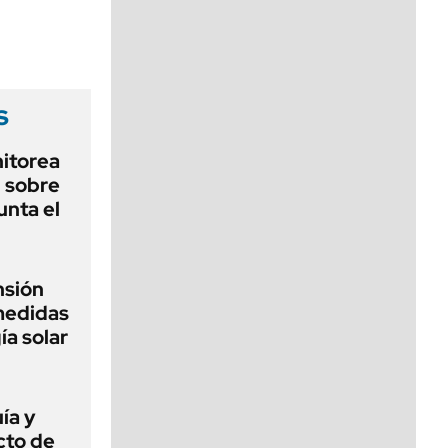
viernes de 10 a 18
s
nitorea
l sobre
unta el
nsión
medidas
ía solar
ía y
cto de