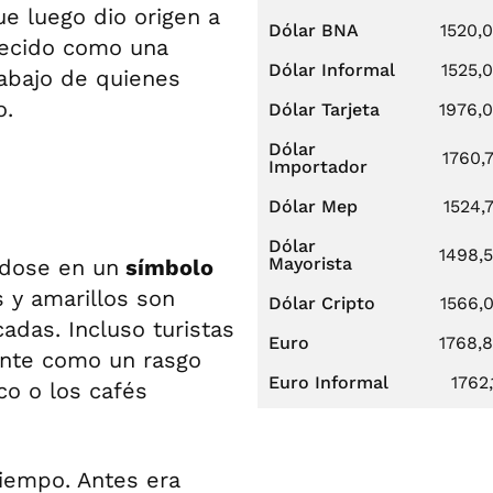
que luego dio origen a
Dólar BNA
1520,
ecido como una
Dólar Informal
1525,
abajo de quienes
o.
Dólar Tarjeta
1976,
Dólar
1760,
Importador
Dólar Mep
1524,
Dólar
1498,
Mayorista
ndose en un
símbolo
s y amarillos son
Dólar Cripto
1566,
adas. Incluso turistas
Euro
1768,
mente como un rasgo
Euro Informal
1762,
sco o los cafés
tiempo. Antes era