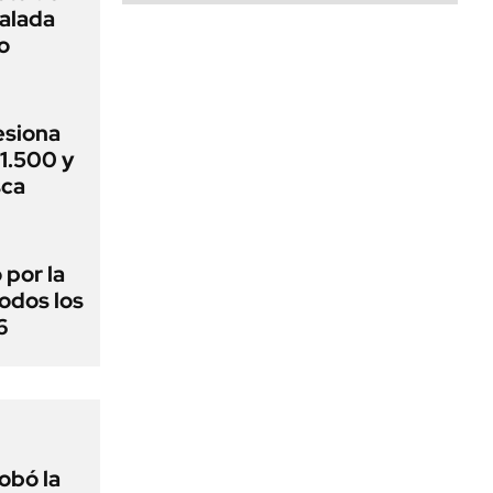
alada
o
esiona
$1.500 y
sca
por la
odos los
6
obó la