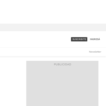
SUSCRIBITE
INGRESÁ
SUMATE A LA COMUNIDAD
Newsletter
DE ÁMBITO
LES
ACCESO FULL - $1.800/MES
ES
CORPORATIVO - CONSULTAR
Si tenés dudas comunicate
con nosotros a
IOS
suscripciones@ambito.com.ar
Llamanos al (54) 11 4556-
9147/48 o
al (54) 11 4449-3256 de lunes a