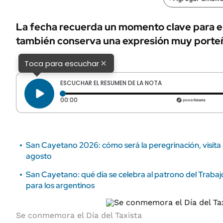
ÁMBITO DEBATE
Municipios
MEDIAKIT AMBITO DEBATE
La fecha recuerda un momento clave para el 
URUGUAY
también conserva una expresión muy porteñ
×
Toca para escuchar
ESCUCHAR EL RESUMEN DE LA NOTA
Tiempo transcurrido: 0 segundos
00:00
San Cayetano 2026: cómo será la peregrinación, visita 
agosto
San Cayetano: qué día se celebra al patrono del Trabaj
para los argentinos
Se conmemora el Día del Taxista