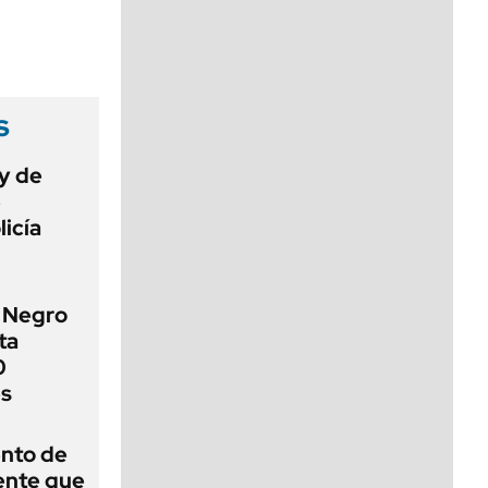
viernes de 10 a 18
s
ey de
e
licía
o Negro
ta
0
es
ento de
gente que