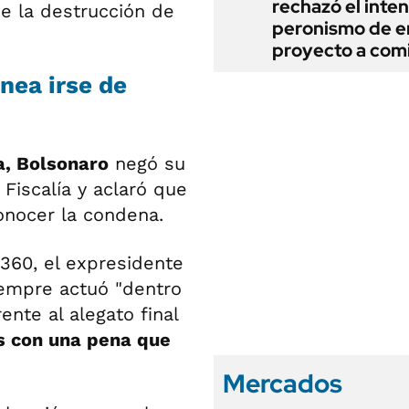
rechazó el inten
e la destrucción de
peronismo de en
proyecto a com
nea irse de
a, Bolsonaro
negó su
 Fiscalía y aclaró que
onocer la condena.
r360, el expresidente
iempre actuó "dentro
ente al alegato final
os con una pena que
Mercados