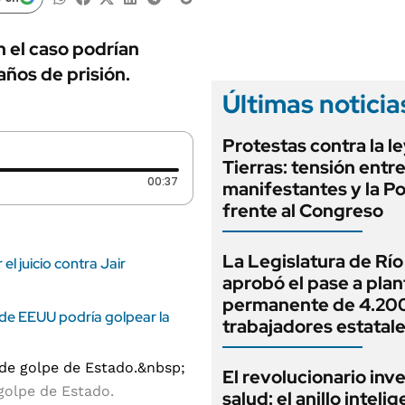
ANUARIO 2025
LIFESTYLE
EDICIÓN IMPRESA
AUTOS
n el caso podrían
años de prisión.
Últimas noticia
Protestas contra la l
Tierras: tensión entr
Duración: 37 segundos
00:37
manifestantes y la Po
frente al Congreso
La Legislatura de Rí
el juicio contra Jair
aprobó el pase a plan
permanente de 4.20
 de EEUU podría golpear la
trabajadores estatal
El revolucionario inv
 golpe de Estado.
salud: el anillo inteli