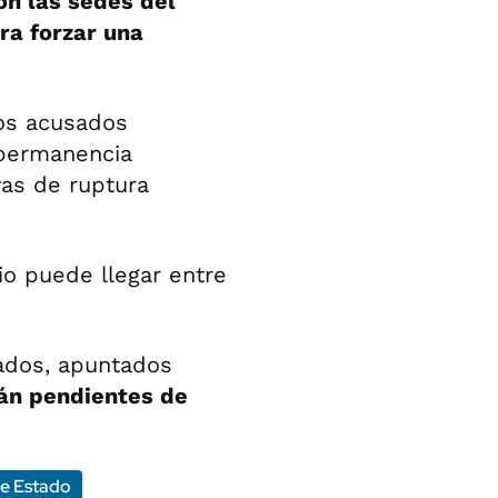
on las sedes del
ra forzar una
hos acusados
"permanencia
vas de ruptura
cio puede llegar entre
ados, apuntados
án pendientes de
e Estado