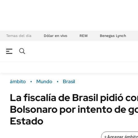
Temas del día
Dólar en vivo
REM
Benegas Lynch
NEGOCIOS
ÚLTIMAS NOTICIAS
Especiales Ámbito
ECONOMÍA
ámbito
Mundo
Brasil
Real Estate
Banco de Datos
La fiscalía de Brasil pidió c
Sustentabilidad
Campo
Bolsonaro por intento de g
Seguros
FINANZAS
ENERGY REPORT
Estado
Dólar
POLÍTICA
Mercados
+
Agregar ámbito
Nacional