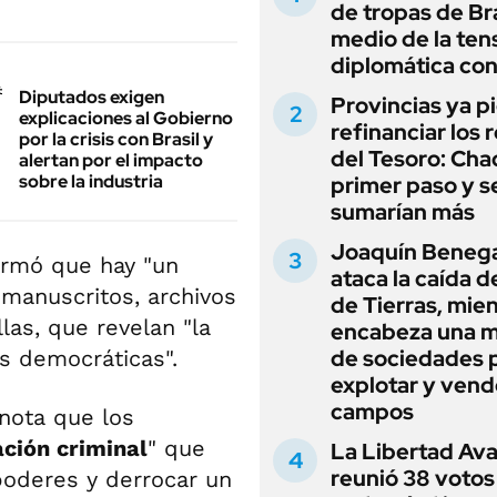
de tropas de Bra
medio de la ten
diplomática con
Diputados exigen
Provincias ya p
explicaciones al Gobierno
refinanciar los 
por la crisis con Brasil y
del Tesoro: Chac
alertan por el impacto
sobre la industria
primer paso y s
sumarían más
Joaquín Beneg
firmó que hay "un
ataca la caída de
 manuscritos, archivos
de Tierras, mie
las, que revelan "la
encabeza una 
de sociedades 
es democráticas".
explotar y vend
campos
 nota que los
ación criminal
" que
La Libertad Av
reunió 38 votos
poderes y derrocar un