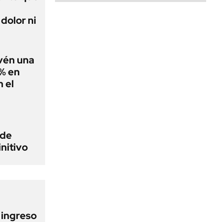
dolor ni
evén una
0% en
 el
 de
initivo
l ingreso