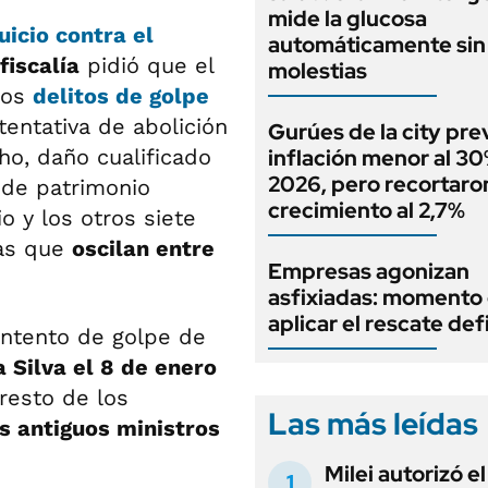
mide la glucosa
juicio contra el
automáticamente sin 
fiscalía
pidió que el
molestias
los
delitos de
golpe
tentativa de abolición
Gurúes de la city pr
o, daño cualificado
inflación menor al 3
2026, pero recortaron
 de patrimonio
crecimiento al 2,7%
o y los otros siete
nas que
oscilan entre
Empresas agonizan
asfixiadas: momento
aplicar el rescate def
 intento de golpe de
a Silva el 8 de enero
resto de los
Las más leídas
s antiguos ministros
Milei autorizó e