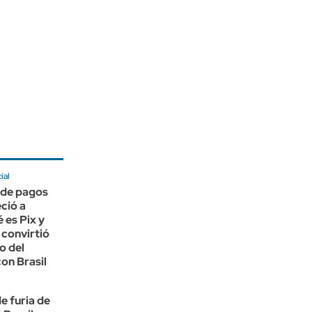
ial
 de pagos
ció a
 es Pix y
 convirtió
o del
con Brasil
e furia de