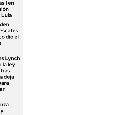
sil en
sión
 Lula
iden
rescates
o dio el
e
as Lynch
 la ley
ntras
madeja
para
er
anza
 y