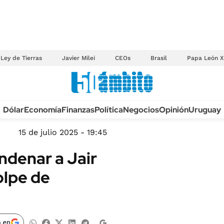
Ley de Tierras
Javier Milei
CEOs
Brasil
Papa León X
Anuario autos 2026
Dólar
Economía
Finanzas
Política
Negocios
Opinión
Uruguay
TECNOLOGÍA
NOVEDADES FISCA
MÉXICO
15 de julio 2025 - 19:45
EDICTOS JUDICIAL
OPINIÓN
ondenar a Jair
MULTAS
MUNDO
olpe de
LICITACIONES
INFORMACIÓN GENERAL
CUADROS TARIFAR
ESPECTÁCULOS
RECALL
DEPORTES
 en