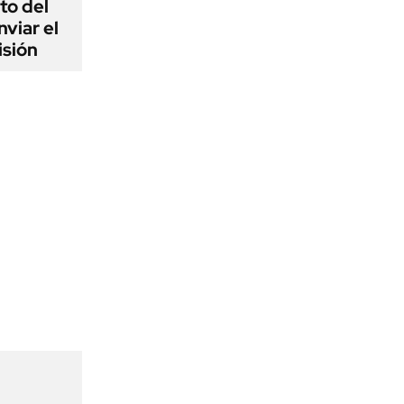
to del
viar el
isión