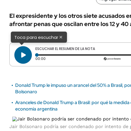
ÁMBITO DEBATE
Municipios
MEDIAKIT AMBITO DEBATE
El expresidente y los otros siete acusados e
URUGUAY
afrontar penas que oscilan entre los 12 y 40 
×
Toca para escuchar
ESCUCHAR EL RESUMEN DE LA NOTA
Tiempo transcurrido: 0 segundos
00:00
Donald Trump le impuso un arancel del 50% a Brasil, por 
Bolsonaro
Aranceles de Donald Trump a Brasil: por qué la medida
economía argentina
Jair Bolsonaro podría ser condenado por intento de