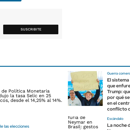
SUSCRIBITE
Guerra comerc
El sistema
que enfure
Trump: qué
por qué se
en el centr
conflicto 
Escándalo
La noche d
e las elecciones