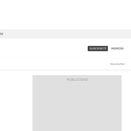
IV
SUSCRIBITE
INGRESÁ
SUMATE A LA COMUNIDAD
Newsletter
DE ÁMBITO
LES
ACCESO FULL - $1.800/MES
ES
CORPORATIVO - CONSULTAR
Si tenés dudas comunicate
con nosotros a
IOS
suscripciones@ambito.com.ar
Llamanos al (54) 11 4556-
9147/48 o
al (54) 11 4449-3256 de lunes a