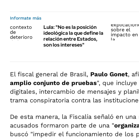
Informate más
Lula: "No es la posición
ideológica la que define la
relación entre Estados,
son los intereses"
El fiscal general de Brasil,
Paulo Gonet
, a
amplio conjunto de pruebas
", que incluye
digitales, intercambio de mensajes y planil
trama conspiratoria contra las institucion
De esta manera, la Fiscalía señaló en una
acusados formaron parte de una "
organiz
buscó "impedir el funcionamiento de los 