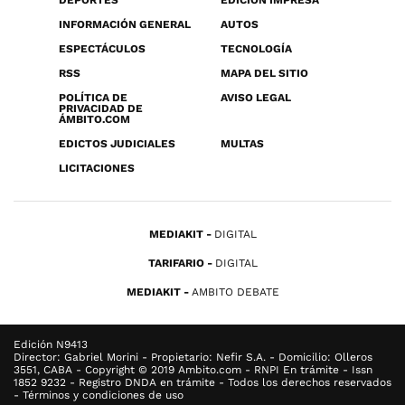
DEPORTES
EDICIÓN IMPRESA
INFORMACIÓN GENERAL
AUTOS
ESPECTÁCULOS
TECNOLOGÍA
RSS
MAPA DEL SITIO
POLÍTICA DE
AVISO LEGAL
PRIVACIDAD DE
ÁMBITO.COM
EDICTOS JUDICIALES
MULTAS
LICITACIONES
MEDIAKIT
DIGITAL
TARIFARIO
DIGITAL
MEDIAKIT
AMBITO DEBATE
Edición N9413
Director: Gabriel Morini - Propietario: Nefir S.A. - Domicilio: Olleros
3551, CABA - Copyright © 2019 Ambito.com - RNPI En trámite - Issn
1852 9232 - Registro DNDA en trámite - Todos los derechos reservados
- Términos y condiciones de uso