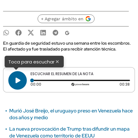
+ Agregar ámbito en
En guardia de seguridad estuvo una semana entre los escombros.
El afectado ya fue trasladado para recibir atención técnica.
×
Toca para escuchar
ESCUCHAR EL RESUMEN DE LA NOTA
Tiempo transcurrido: 0 segundos
Dura
00:00
00:38
Murió José Breijo, el uruguayo preso en Venezuela hace
dos años y medio
La nueva provocación de Trump tras difundir un mapa
de Venezuela como territorio de EEUU