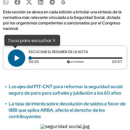
Esta sección se aboca en cada edición a brindar una síntesis de la
normativa más relevante vinculada a la Seguridad Social, dictada
por los organismos competentes o sancionados por el Congreso
nacional.
×
Toca para escuchar
ESCUCHAR EL RESUMEN DE LA NOTA
Tiempo transcurrido: 0 segundos
Dura
00:00
00:57
Los ejes del PIT-CNT para reformar la seguridad social:
seguro de paro para zafrales y jubilación a los 60 años
La tasa de interés sobre devolución de saldos a favor de
IIBB que aplica ARBA, afecta el derecho de los
contribuyentes