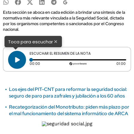
Esta sección se aboca en cada edición a brindar una síntesis de la
normativa más relevante vinculada a la Seguridad Social, dictada
por los organismos competentes o sancionados por el Congreso
nacional.
×
Toca para escuchar
ESCUCHAR EL RESUMEN DE LA NOTA
Tiempo transcurrido: 0 segundos
Dura
00:00
01:00
Los ejes del PIT-CNT para reformar la seguridad social:
seguro de paro para zafrales y jubilación a los 60 años
Recategorización del Monotributo: piden más plazo por
el mal funcionamiento del sistema informático de ARCA