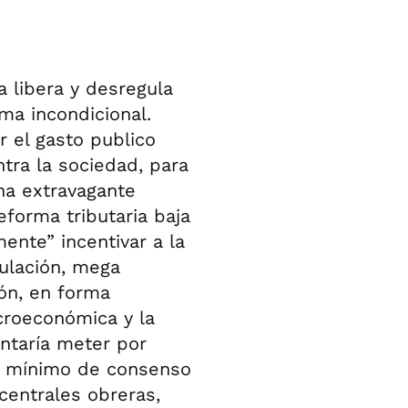
a libera y desregula
ma incondicional.
 el gasto publico
ntra la sociedad, para
una extravagante
eforma tributaria baja
ente” incentivar a la
gulación, mega
ión, en forma
acroeconómica y la
entaría meter por
un mínimo de consenso
 centrales obreras,