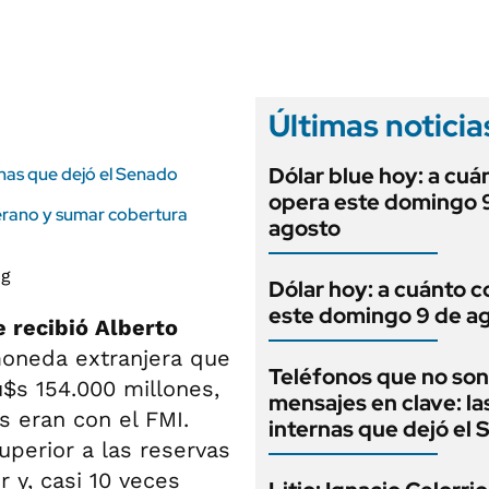
ANUARIO 2025
LIFESTYLE
EDICIÓN IMPRESA
AUTOS
Últimas noticia
Dólar blue hoy: a cuá
rnas que dejó el Senado
opera este domingo 
berano y sumar cobertura
agosto
Dólar hoy: a cuánto c
este domingo 9 de a
e recibió Alberto
moneda extranjera que
Teléfonos que no son
$s 154.000 millones,
mensajes en clave: la
s eran con el FMI.
internas que dejó el
uperior a las reservas
r y, casi 10 veces