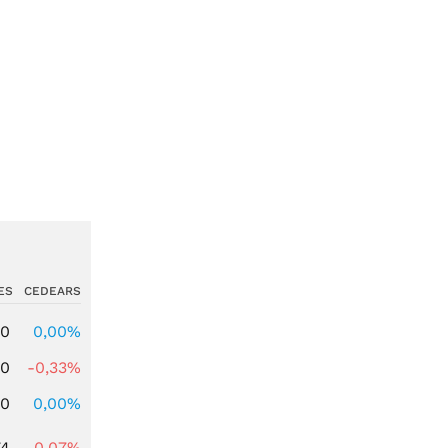
ES
CEDEARS
00
0,00%
00
-0,33%
00
0,00%
74
-0,07%