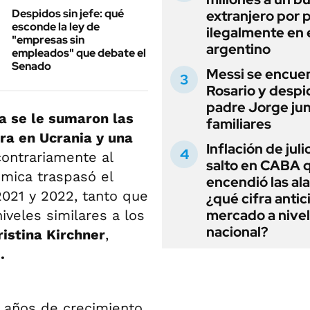
Despidos sin jefe: qué
extranjero por 
esconde la ley de
ilegalmente en 
"empresas sin
argentino
empleados" que debate el
Senado
Messi se encue
Rosario y despi
padre Jorge jun
a se le sumaron las
familiares
ra en Ucrania y una
Inflación de julio
contrariamente al
salto en CABA 
nómica traspasó el
encendió las al
2021 y 2022, tanto que
¿qué cifra antic
mercado a nivel
iveles similares a los
nacional?
ristina Kirchner
,
.
4 años de crecimiento