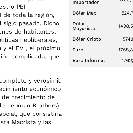
Importador
estro PBI
Dólar Mep
1524,
 de toda la región,
 siglo pasado. Dicho
Dólar
1498,
Mayorista
ones de habitantes.
íticas neoliberales,
Dólar Cripto
1574,
 y el FMI, el próximo
Euro
1768,
ción complicada, que
Euro Informal
1762,
 completo y verosímil,
recimiento económico
 de crecimiento de
s de Lehman Brothers),
ocial, que consistiría
sta Macrista y las