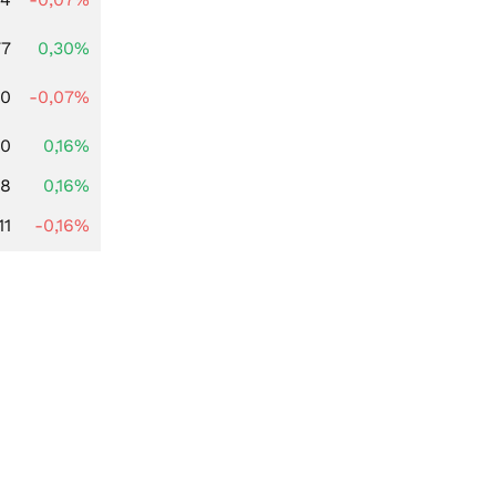
77
0,30%
50
-0,07%
10
0,16%
88
0,16%
11
-0,16%