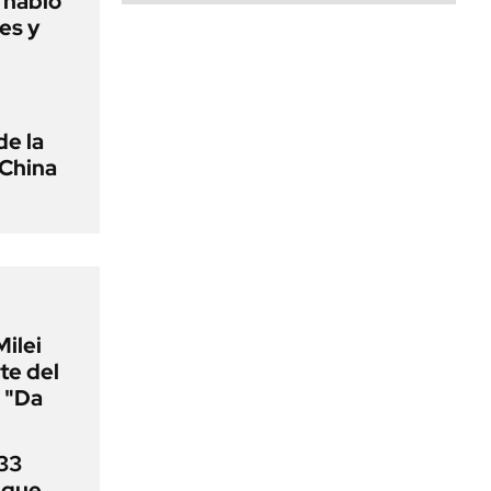
o habló
es y
de la
 China
Milei
te del
 "Da
33
uque