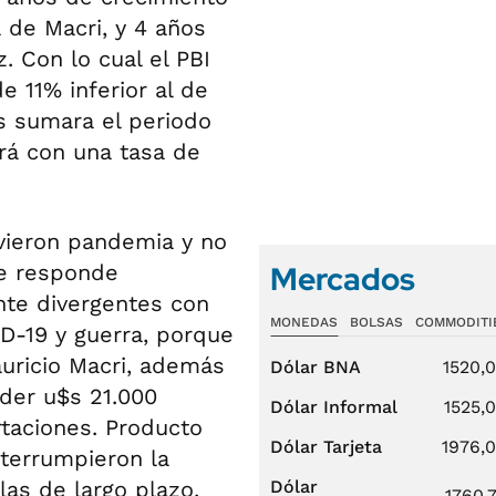
a de Macri, y 4 años
. Con lo cual el PBI
e 11% inferior al de
s sumara el periodo
rá con una tasa de
uvieron pandemia y no
Mercados
Se responde
nte divergentes con
MONEDAS
BOLSAS
COMMODITI
D-19 y guerra, porque
uricio Macri, además
Dólar BNA
1520,
der u$s 21.000
Dólar Informal
1525,
rtaciones. Producto
Dólar Tarjeta
1976,
nterrumpieron la
las de largo plazo,
Dólar
1760,