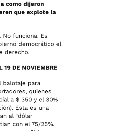
da como dijeron
ieren que explote la
. No funciona. Es
bierno democrático el
e derecho.
L 19 DE NOVIEMBRE
 balotaje para
ortadores, quienes
ial a $ 350 y el 30%
ión). Esta es una
n al “dólar
tían con el 75/25%.