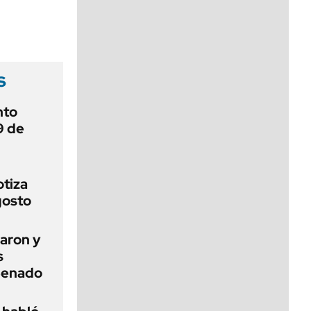
viernes de 10 a 18
s
nto
9 de
otiza
gosto
aron y
s
 Senado