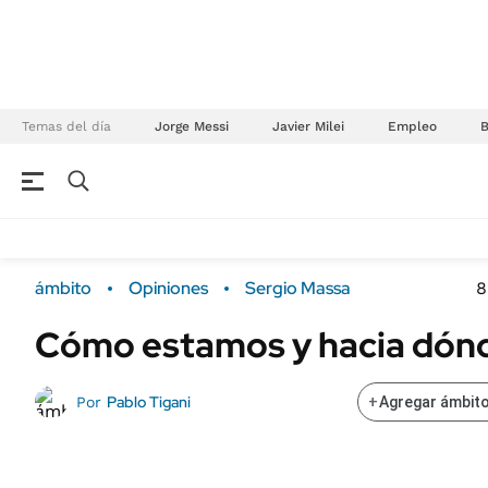
Temas del día
Jorge Messi
Javier Milei
Empleo
NEGOCIOS
ÚLTIMAS NOTICIAS
Especiales Ámbito
ECONOMÍA
ámbito
Opiniones
Sergio Massa
8
Real Estate
Banco de Datos
Cómo estamos y hacia dón
Sustentabilidad
Campo
Seguros
FINANZAS
Pablo Tigani
Por
+
Agregar ámbito
ENERGY REPORT
Dólar
POLÍTICA
Mercados
Nacional