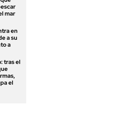
pescar
el mar
ntra en
de a su
to a
: tras el
que
armas,
ipa el