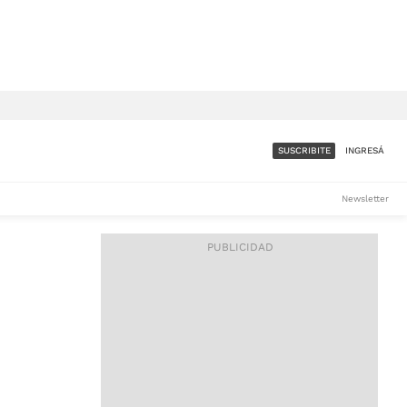
SUSCRIBITE
INGRESÁ
SUMATE A LA COMUNIDAD
Newsletter
DE ÁMBITO
LES
ACCESO FULL - $1.800/MES
ES
CORPORATIVO - CONSULTAR
Si tenés dudas comunicate
con nosotros a
IOS
suscripciones@ambito.com.ar
Llamanos al (54) 11 4556-
9147/48 o
al (54) 11 4449-3256 de lunes a