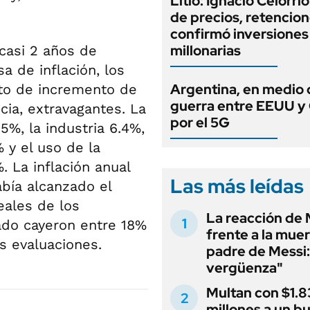
Litio: Ignacio Celorri
de precios, retencion
confirmó inversiones
millonarias
casi 2 años de
a de inflación, los
Argentina, en medio 
xto de incremento de
guerra entre EEUU y
ia, extravagantes. La
por el 5G
5%, la industria 6.4%,
 y el uso de la
. La inflación anual
Las más leídas
bía alcanzado el
eales de los
La reacción de 
vado cayeron entre 18%
frente a la muer
s evaluaciones.
padre de Messi:
vergüenza"
Multan con $1.8
millones a un b