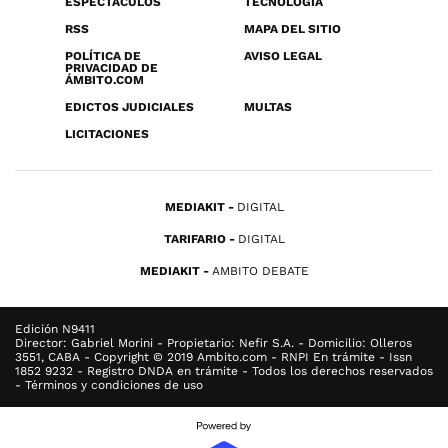
ESPECTÁCULOS
TECNOLOGÍA
RSS
MAPA DEL SITIO
POLÍTICA DE
AVISO LEGAL
PRIVACIDAD DE
ÁMBITO.COM
EDICTOS JUDICIALES
MULTAS
LICITACIONES
MEDIAKIT
DIGITAL
TARIFARIO
DIGITAL
MEDIAKIT
AMBITO DEBATE
Edición N9411
Director: Gabriel Morini - Propietario: Nefir S.A. - Domicilio: Olleros
3551, CABA - Copyright © 2019 Ambito.com - RNPI En trámite - Issn
1852 9232 - Registro DNDA en trámite - Todos los derechos reservados
- Términos y condiciones de uso