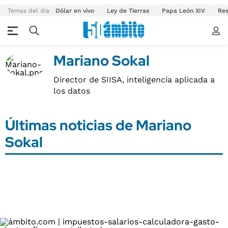
Temas del día
Dólar en vivo
Ley de Tierras
Papa León XIV
Res
Mariano Sokal
Director de SIISA, inteligencia aplicada a
los datos
Últimas noticias de Mariano
Sokal