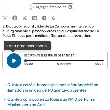
+ Agregar ámbito en
El Diputado nacional y líder de La Cámpora fue intervenido
quirúrgicamente el pasado viernes en el Hospital Italiano de La
Plata. El nuevo parte médico refleja una buena evolución.
×
Toca para escuchar
ESCUCHAR EL RESUMEN DE LA NOTA
Tiempo transcurrido: 0 segundos
Dura
00:00
00:33
Quintela cerró el homenaje a monseñor Angelelli: un
llamado a la unidad del PJ que tuvo ausentes
Quintela convocó en La Rioja a un KM 0 del PJ: irá
Máximo pero no Axel