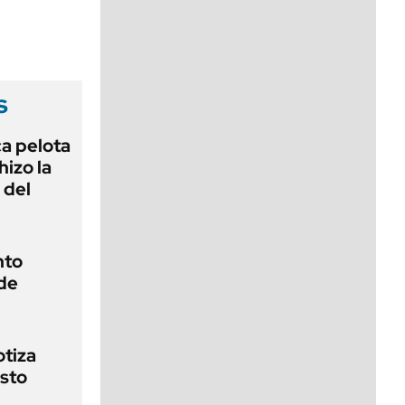
viernes de 10 a 18
s
ca pelota
izo la
 del
nto
 de
otiza
osto