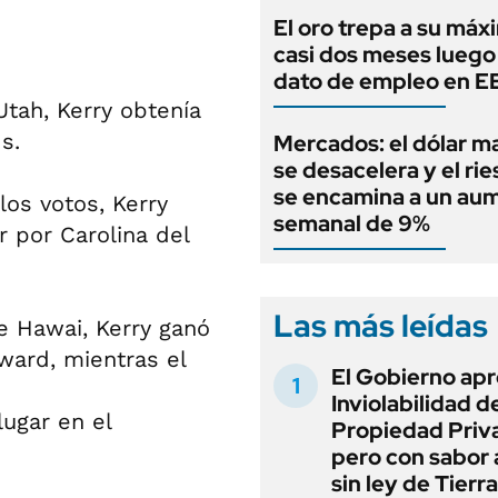
El oro trepa a su máx
casi dos meses luego
dato de empleo en 
tah, Kerry obtenía
s.
Mercados: el dólar m
se desacelera y el rie
se encamina a un au
los votos, Kerry
semanal de 9%
 por Carolina del
Las más leídas
e Hawai, Kerry ganó
ward, mientras el
El Gobierno apr
Inviolabilidad de
lugar en el
Propiedad Priv
pero con sabor
sin ley de Tierra