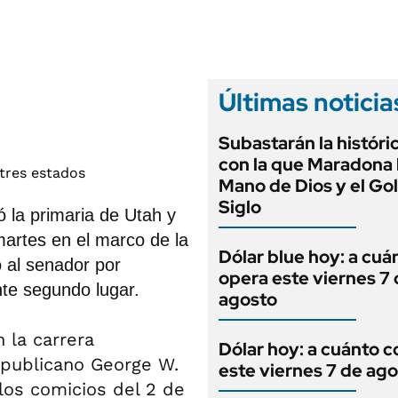
ANUARIO 2025
LIFESTYLE
EDICIÓN IMPRESA
AUTOS
Últimas noticia
Subastarán la históri
con la que Maradona h
Mano de Dios y el Gol
Siglo
 la primaria de Utah y
martes en el marco de la
Dólar blue hoy: a cuá
 al senador por
opera este viernes 7
nte segundo lugar.
agosto
n la carrera
Dólar hoy: a cuánto c
epublicano George W.
este viernes 7 de ag
los comicios del 2 de