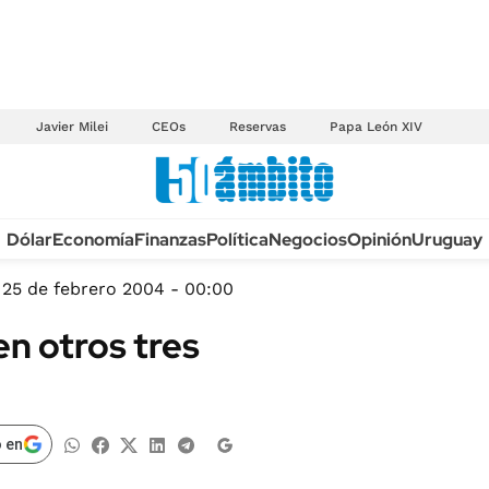
Javier Milei
CEOs
Reservas
Papa León XIV
Anuario autos 2026
Dólar
Economía
Finanzas
Política
Negocios
Opinión
Uruguay
TECNOLOGÍA
NOVEDADES FISCA
MÉXICO
25 de febrero 2004 - 00:00
EDICTOS JUDICIAL
OPINIÓN
n otros tres
MULTAS
MUNDO
LICITACIONES
INFORMACIÓN GENERAL
CUADROS TARIFAR
ESPECTÁCULOS
 en
RECALL
DEPORTES