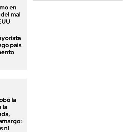
imo en
 del mal
EEUU
ayorista
sgo país
mento
obó la
 la
ada,
 amargo:
s ni