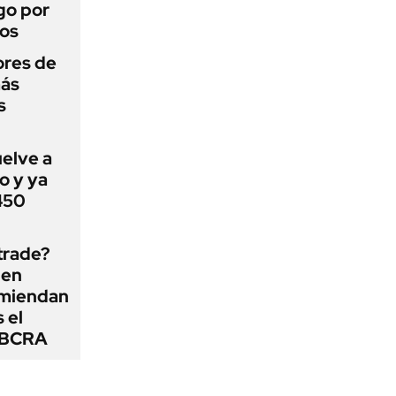
go por
dos
ores de
más
s
uelve a
o y ya
 450
 trade?
 en
omiendan
s el
l BCRA