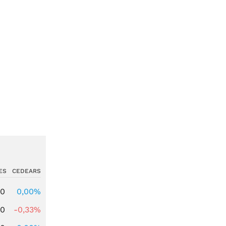
ES
CEDEARS
00
0,00%
00
-0,33%