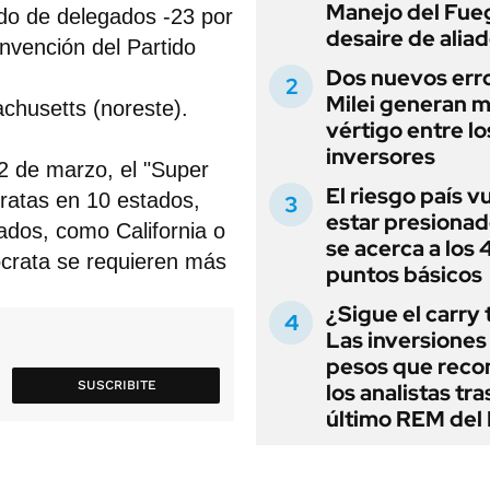
Manejo del Fue
do de delegados -23 por
desaire de alia
nvención del Partido
Dos nuevos err
Milei generan 
achusetts (noreste).
vértigo entre lo
inversores
l 2 de marzo, el "Super
El riesgo país v
ratas en 10 estados,
estar presionad
dos, como California o
se acerca a los
crata se requieren más
puntos básicos
¿Sigue el carry
Las inversiones
pesos que rec
SUSCRIBITE
los analistas tra
último REM de