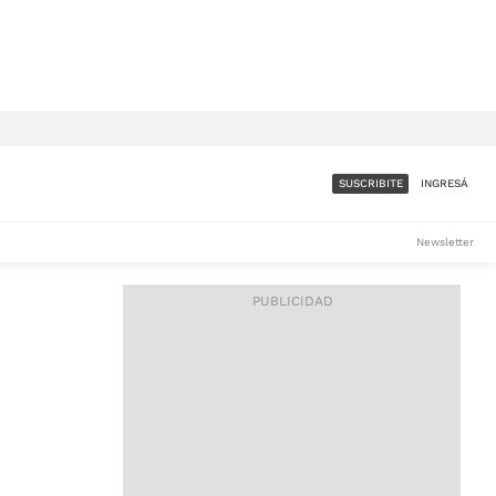
SUSCRIBITE
INGRESÁ
SUMATE A LA COMUNIDAD
Newsletter
DE ÁMBITO
LES
ACCESO FULL - $1.800/MES
ES
CORPORATIVO - CONSULTAR
Si tenés dudas comunicate
con nosotros a
IOS
suscripciones@ambito.com.ar
Llamanos al (54) 11 4556-
9147/48 o
al (54) 11 4449-3256 de lunes a