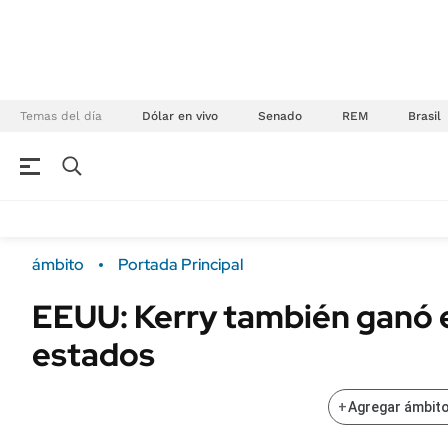
Temas del día
Dólar en vivo
Senado
REM
Brasil
NEGOCIOS
ÚLTIMAS NOTICIAS
Especiales Ámbito
ECONOMÍA
ámbito
Portada Principal
Real Estate
Banco de Datos
EEUU: Kerry también ganó e
Sustentabilidad
Campo
estados
Seguros
FINANZAS
ENERGY REPORT
Dólar
+
Agregar ámbito
POLÍTICA
Mercados
Nacional