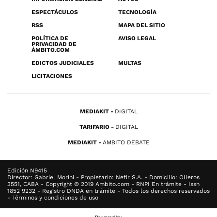
ESPECTÁCULOS
TECNOLOGÍA
RSS
MAPA DEL SITIO
POLÍTICA DE
AVISO LEGAL
PRIVACIDAD DE
ÁMBITO.COM
EDICTOS JUDICIALES
MULTAS
LICITACIONES
MEDIAKIT
DIGITAL
TARIFARIO
DIGITAL
MEDIAKIT
AMBITO DEBATE
Edición N9415
Director: Gabriel Morini - Propietario: Nefir S.A. - Domicilio: Olleros
3551, CABA - Copyright © 2019 Ambito.com - RNPI En trámite - Issn
1852 9232 - Registro DNDA en trámite - Todos los derechos reservados
- Términos y condiciones de uso