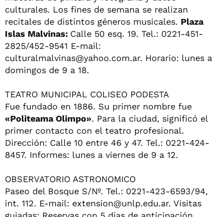
culturales. Los fines de semana se realizan
recitales de distintos géneros musicales.
Plaza
Islas Malvinas:
Calle 50 esq. 19. Tel.: 0221-451-
2825/452-9541 E-mail:
culturalmalvinas@yahoo.com.ar
. Horario: lunes a
domingos de 9 a 18.
TEATRO MUNICIPAL COLISEO PODESTA
Fue fundado en 1886. Su primer nombre fue
«Politeama Olimpo»
. Para la ciudad, significó el
primer contacto con el teatro profesional.
Dirección: Calle 10 entre 46 y 47. Tel.: 0221-424-
8457. Informes: lunes a viernes de 9 a 12.
OBSERVATORIO ASTRONOMICO
Paseo del Bosque S/Nº. Tel.: 0221-423-6593/94,
int. 112. E-mail:
extension@unlp.edu.ar
. Visitas
guiadas: Reservas con 5 días de anticipación.