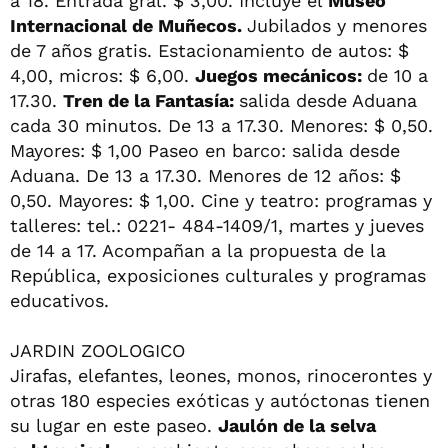
a 18. Entrada gral. $ 3,00. Incluye el
Museo
Internacional de Muñecos.
Jubilados y menores
de 7 años gratis. Estacionamiento de autos: $
4,00, micros: $ 6,00.
Juegos mecánicos:
de 10 a
17.30.
Tren de la Fantasía:
salida desde Aduana
cada 30 minutos. De 13 a 17.30. Menores: $ 0,50.
Mayores: $ 1,00 Paseo en barco: salida desde
Aduana. De 13 a 17.30. Menores de 12 años: $
0,50. Mayores: $ 1,00. Cine y teatro: programas y
talleres: tel.: 0221- 484-1409/1, martes y jueves
de 14 a 17. Acompañan a la propuesta de la
República, exposiciones culturales y programas
educativos.
JARDIN ZOOLOGICO
Jirafas, elefantes, leones, monos, rinocerontes y
otras 180 especies exóticas y autóctonas tienen
su lugar en este paseo.
Jaulón de la selva