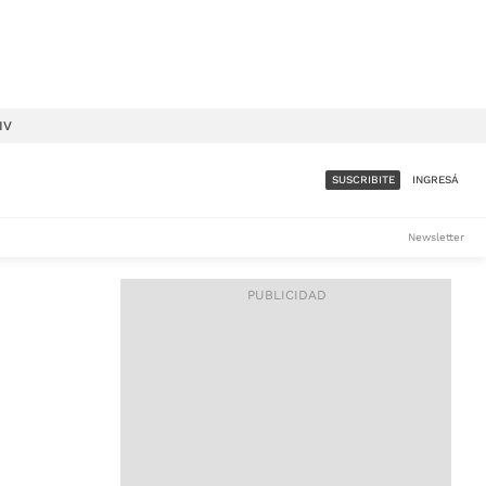
IV
SUSCRIBITE
INGRESÁ
SUMATE A LA COMUNIDAD
Newsletter
DE ÁMBITO
LES
ACCESO FULL - $1.800/MES
ES
CORPORATIVO - CONSULTAR
Si tenés dudas comunicate
con nosotros a
IOS
suscripciones@ambito.com.ar
Llamanos al (54) 11 4556-
9147/48 o
al (54) 11 4449-3256 de lunes a