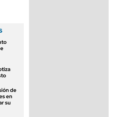
viernes de 10 a 18
s
nto
de
otiza
sto
sión de
es en
ar su