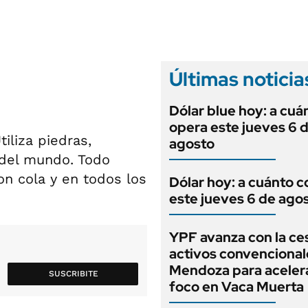
ANUARIO 2025
LIFESTYLE
EDICIÓN IMPRESA
AUTOS
Últimas noticia
Dólar blue hoy: a cuá
opera este jueves 6 
iliza piedras,
agosto
 del mundo. Todo
n cola y en todos los
Dólar hoy: a cuánto c
este jueves 6 de ago
YPF avanza con la ce
activos convencional
Mendoza para aceler
SUSCRIBITE
foco en Vaca Muerta