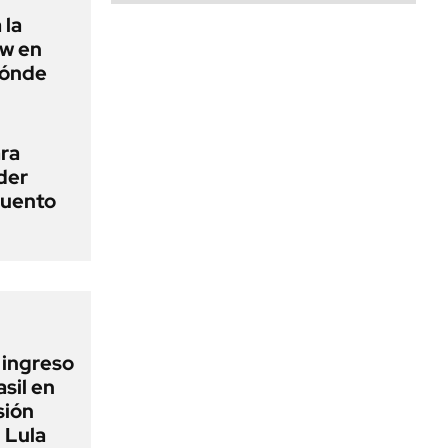
 la
ow en
dónde
ra
der
cuento
l ingreso
sil en
sión
 Lula