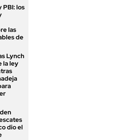
y PBI: los
y
re las
ables de
as Lynch
 la ley
ntras
madeja
para
er
iden
rescates
o dio el
e