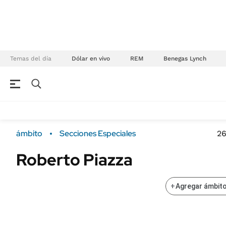
Temas del día
Dólar en vivo
REM
Benegas Lynch
NEGOCIOS
ÚLTIMAS NOTICIAS
Especiales Ámbito
ECONOMÍA
ámbito
Secciones Especiales
26
Real Estate
Banco de Datos
Roberto Piazza
Sustentabilidad
Campo
Seguros
FINANZAS
+
Agregar ámbito
ENERGY REPORT
Dólar
POLÍTICA
Mercados
Nacional