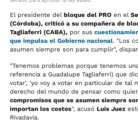
Senado para aprobar la ley Bases.
El presidente del
bloque del PRO
en el
S
(Córdoba), criticó a su compañera de bl
Tagliaferri (CABA),
por sus
cuestionamien
que impulsa el Gobierno nacional
. "Los 
asumen siempre son para cumplir", dispar
"Tenemos problemas porque tenemos una
referencia a Guadalupe Tagliaferri) que dic
votar', 'yo voy a votar en particular de tal
derecho del mundo de pensar como quier
compromisos que se asumen siempre son 
importan los costos
", acusó
Luis Juez
est
Rivadavia.