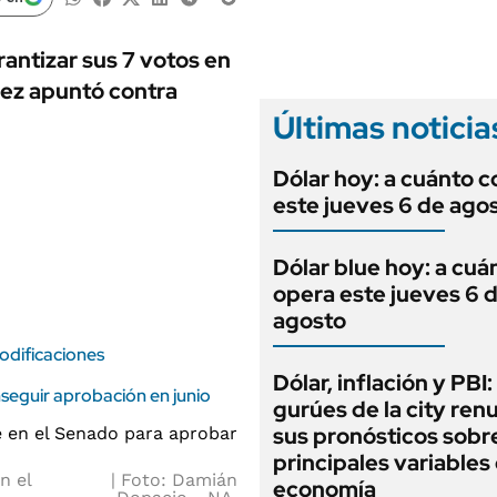
ANUARIO 2025
LIFESTYLE
EDICIÓN IMPRESA
AUTOS
antizar sus 7 votos en
uez apuntó contra
Últimas noticia
Dólar hoy: a cuánto c
este jueves 6 de ago
Dólar blue hoy: a cuá
opera este jueves 6 
agosto
modificaciones
Dólar, inflación y PBI:
seguir aprobación en junio
gurúes de la city re
sus pronósticos sobre
principales variables 
n el
Foto: Damián
economía