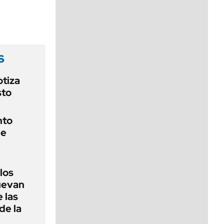
viernes de 10 a 18
s
otiza
sto
nto
de
 los
nuevan
 las
de la