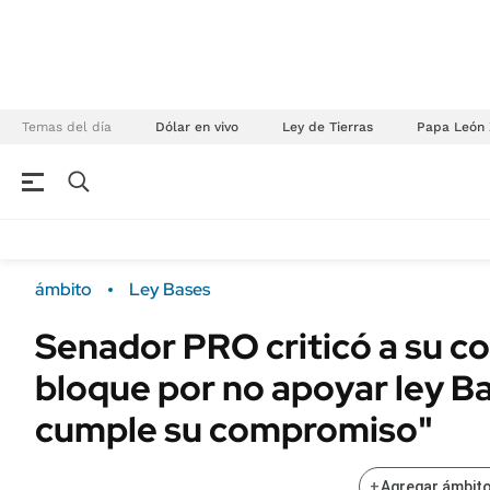
Temas del día
Dólar en vivo
Ley de Tierras
Papa León 
NEGOCIOS
ÚLTIMAS NOTICIAS
Especiales Ámbito
ECONOMÍA
ámbito
Ley Bases
Real Estate
Banco de Datos
Senador PRO criticó a su 
Sustentabilidad
Campo
bloque por no apoyar ley B
Seguros
FINANZAS
ENERGY REPORT
cumple su compromiso"
Dólar
POLÍTICA
Mercados
+
Agregar ámbito
Nacional