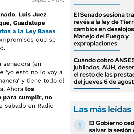
Dopacio - NA.
enado
,
Luis Juez
El Senado sesiona tra
revés a la ley de Tierr
oque, Guadalupe
cambios en desalojos,
tos a la
Ley Bases
Manejo del Fuego y
compromisos que se
expropiaciones
ó.
Cuándo cobro ANSES
 senadora (en
jubilados, AUH, dese
e 'yo esto no lo voy a
el resto de las prest
 manera' y tiene todo el
del jueves 6 de agos
a. Ahora
los
para cumplir, no
e sábado en Radio
Las más leídas
El Gobierno ce
salvar la sesión