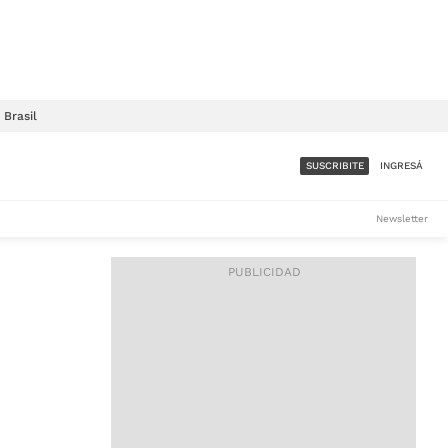
Brasil
SUSCRIBITE
INGRESÁ
SUMATE A LA COMUNIDAD
Newsletter
DE ÁMBITO
LES
ACCESO FULL - $1.800/MES
ES
CORPORATIVO - CONSULTAR
Si tenés dudas comunicate
con nosotros a
IOS
suscripciones@ambito.com.ar
Llamanos al (54) 11 4556-
9147/48 o
al (54) 11 4449-3256 de lunes a