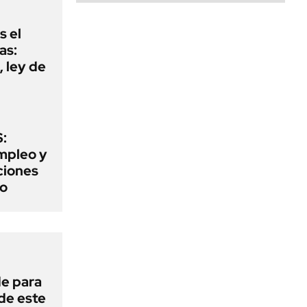
s el
as:
 ley de
:
mpleo y
aciones
to
de para
 de este