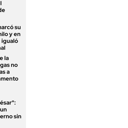
l
de
 marcó su
hilo y en
 igualó
al
e la
agas no
as a
camento
ésar":
 un
erno sin