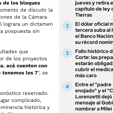
jueves y retira e
s de los bloques
capítulo de ley 
omento de discutir la
Tierras
siones de la Cámara
El dólar oficial
al lograra un dictamen
tercera suba al 
ia pospuesta sin
el Banco Nación
su récord nomin
Fallo histórico d
cultades que
Corte: las prep
or de los proyectos
estarán obligad
a. acá cuenten con
cubrir el medi
s tenemos los 7
", se
más caro
Entre el "padre
enojado" y el "C
onóstico reservado.
Lorenzetti dejó
ugar complicado,
mensaje al Gobi
minencia histórica y
nombrar a Milei