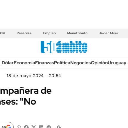
XIV
Reservas
Empleo
Monotributo
Javier Milei
Anuario autos 2026
Dólar
Economía
Finanzas
Política
Negocios
Opinión
Uruguay
TECNOLOGÍA
NOVEDADES FISCA
MÉXICO
18 de mayo 2024 - 20:54
EDICTOS JUDICIAL
OPINIÓN
compañera de
MULTAS
MUNDO
ases: "No
LICITACIONES
INFORMACIÓN GENERAL
CUADROS TARIFAR
ESPECTÁCULOS
RECALL
DEPORTES
 en