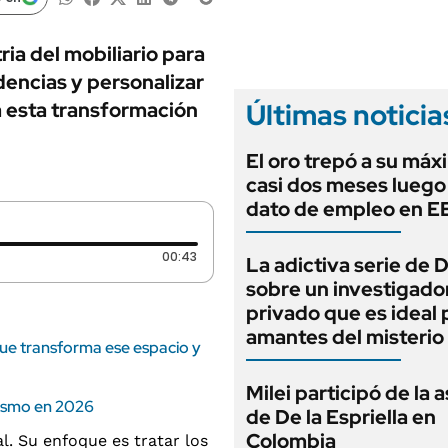
ANUARIO 2025
LIFESTYLE
EDICIÓN IMPRESA
AUTOS
tria del mobiliario para
dencias y personalizar
Últimas noticia
 esta transformación
El oro trepó a su máx
casi dos meses luego
dato de empleo en 
Duración: 43 segundos
00:43
La adictiva serie de 
sobre un investigado
privado que es ideal 
amantes del misterio
que transforma ese espacio y
Milei participó de la 
nismo en 2026
de De la Espriella en
Colombia