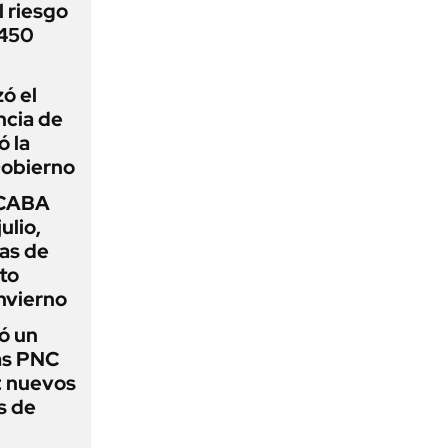
 riesgo
 450
zó el
ncia de
ó la
Gobierno
 CABA
ulio,
as de
cto
nvierno
ó un
as PNC
: nuevos
s de