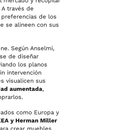
l mercado y recopilar
 A través de
 preferencias de los
e se alineen con sus
ene. Según Anselmi,
rse de diseñar
iando los planos
n intervención
s visualicen sus
dad aumentada
,
prarlos.
rcados como Europa y
KEA y Herman Miller
para crear muebles