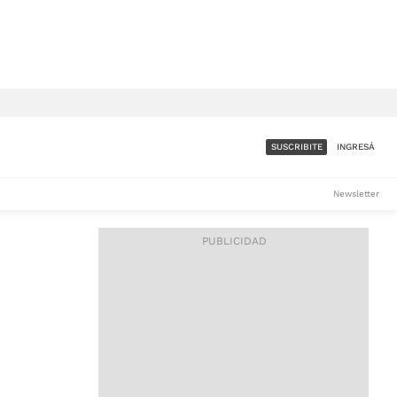
SUSCRIBITE
INGRESÁ
SUMATE A LA COMUNIDAD
Newsletter
DE ÁMBITO
LES
ACCESO FULL - $1.800/MES
ES
CORPORATIVO - CONSULTAR
Si tenés dudas comunicate
con nosotros a
IOS
suscripciones@ambito.com.ar
Llamanos al (54) 11 4556-
9147/48 o
al (54) 11 4449-3256 de lunes a