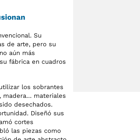
usionan
vencional. Su
s de arte, pero su
mino aún más
 su fábrica en cuadros
ilizar los sobrantes
a, madera… materiales
 sido desechados.
ortunidad. Diseñó sus
ramó cortes
bló las piezas como
ión de arte abstracto