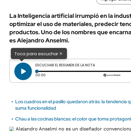
ÁMBITO DEBATE
Municipios
MEDIAKIT AMBITO DEBATE
La Inteligencia artificial irrumpió en la indus
URUGUAY
optimizar el uso de materiales, predecir ten
productos. Uno de los nombres que encarna
es Alejandro Anselmi.
×
Toca para escuchar
ESCUCHAR EL RESUMEN DE LA NOTA
Tiempo transcurrido: 0 segundos
00:00
Los cuadros en el pasillo quedaron atrás: la tendencia 
suma funcionalidad
Chau a las cocinas blancas: el color que toma protago