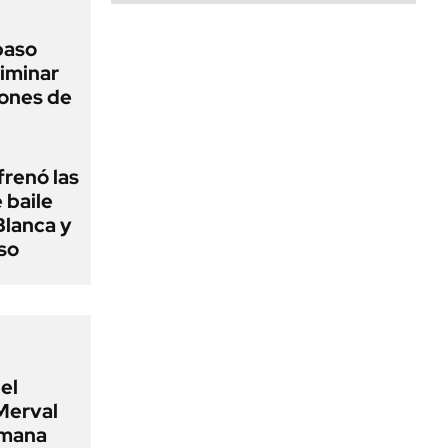
 paso
liminar
ciones de
frenó las
 baile
Blanca y
so
el
Merval
emana