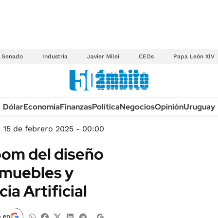
Senado
Industria
Javier Milei
CEOs
Papa León XIV
Anuario autos 2026
Dólar
Economía
Finanzas
Política
Negocios
Opinión
Uruguay
TECNOLOGÍA
NOVEDADES FISCA
MÉXICO
15 de febrero 2025 - 00:00
EDICTOS JUDICIAL
OPINIÓN
boom del diseño
MULTAS
MUNDO
a muebles y
LICITACIONES
INFORMACIÓN GENERAL
ia Artificial
CUADROS TARIFAR
ESPECTÁCULOS
RECALL
DEPORTES
 en