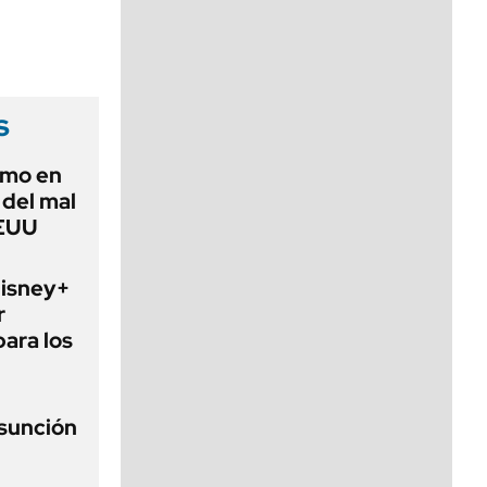
viernes de 10 a 18
s
imo en
 del mal
EEUU
Disney+
r
para los
asunción