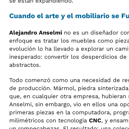
se están expandiendo.
Cuando el arte y el mobiliario se F
Alejandro Anselmi
no es un diseñador con
enfoque es tratar los muebles como pieza
evolución lo ha llevado a explorar un ca
inesperado: convertir los desperdicios de
abstractos.
Todo comenzó como una necesidad de reut
de producción. Mármol, piedra sinterizad
que, en cualquier otra empresa, hubieran
Anselmi, sin embargo, vio en ellos una op
primeras piezas en la computadora, prog
milimétricos con tecnología
CNC
, y ensam
un rompecabezas. El resultado: una colecc