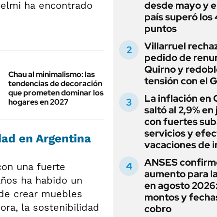
desde mayo y el
selmi ha encontrado
país superó los
puntos
Villarruel recha
pedido de renu
Quirno y redobl
Chau al minimalismo: las
tensión con el 
tendencias de decoración
que prometen dominar los
La inflación en
hogares en 2027
saltó al 2,9% en j
con fuertes sub
servicios y efe
dad en Argentina
vacaciones de i
ANSES confirm
con una fuerte
aumento para l
años ha habido un
en agosto 2026
 de crear muebles
montos y fecha
ora, la sostenibilidad
cobro