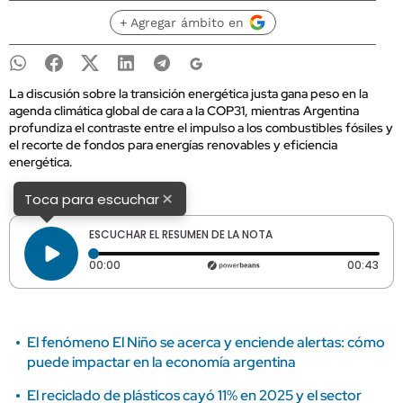
+ Agregar ámbito en
La discusión sobre la transición energética justa gana peso en la
agenda climática global de cara a la COP31, mientras Argentina
profundiza el contraste entre el impulso a los combustibles fósiles y
el recorte de fondos para energías renovables y eficiencia
energética.
×
Toca para escuchar
ESCUCHAR EL RESUMEN DE LA NOTA
Tiempo transcurrido: 0 segundos
Dura
00:00
00:43
El fenómeno El Niño se acerca y enciende alertas: cómo
puede impactar en la economía argentina
El reciclado de plásticos cayó 11% en 2025 y el sector