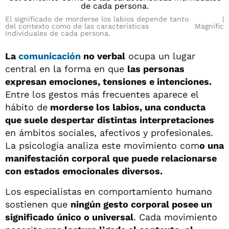
El significado de morderse los labios depende tanto
del contexto como de las características
Magnific
individuales de cada persona.
La
comunicación
no verbal
ocupa un lugar
central en la forma en que
las personas
expresan emociones, tensiones e intenciones.
Entre los gestos más frecuentes aparece el
hábito de
morderse los labios, una conducta
que suele despertar distintas interpretaciones
en ámbitos sociales, afectivos y profesionales.
La psicología analiza este movimiento com
o una
manifestación corporal que puede relacionarse
con estados emocionales diversos.
Los especialistas en comportamiento humano
sostienen que
ningún gesto corporal posee un
significado único o universal
. Cada movimiento