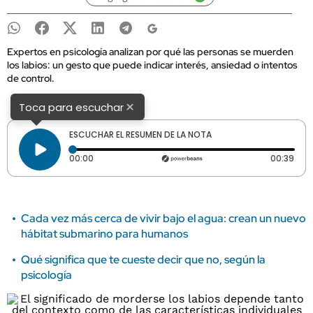
Expertos en psicología analizan por qué las personas se muerden
los labios: un gesto que puede indicar interés, ansiedad o intentos
de control.
×
Toca para escuchar
ESCUCHAR EL RESUMEN DE LA NOTA
Tiempo transcurrido: 0 segundos
Dura
00:00
00:39
Cada vez más cerca de vivir bajo el agua: crean un nuevo
hábitat submarino para humanos
Qué significa que te cueste decir que no, según la
psicología