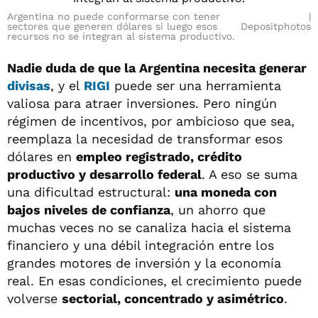
Argentina no puede conformarse con tener
sectores que generen dólares si luego esos
Depositphotos
recursos no se integran al sistema productivo.
Nadie duda de que la Argentina necesita generar
divisas
, y el
RIGI
puede ser una herramienta
valiosa para atraer inversiones. Pero ningún
régimen de incentivos, por ambicioso que sea,
reemplaza la necesidad de transformar esos
dólares en
empleo registrado, crédito
productivo y desarrollo federal
. A eso se suma
una dificultad estructural:
una moneda con
bajos niveles de confianza
, un ahorro que
muchas veces no se canaliza hacia el sistema
financiero y una débil integración entre los
grandes motores de inversión y la economía
real. En esas condiciones, el crecimiento puede
volverse
sectorial, concentrado y asimétrico
.