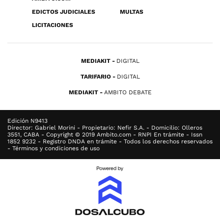
EDICTOS JUDICIALES
MULTAS
LICITACIONES
MEDIAKIT
DIGITAL
TARIFARIO
DIGITAL
MEDIAKIT
AMBITO DEBATE
Edición N9413
Director: Gabriel Morini - Propietario: Nefir S.A. - Domicilio: Olleros
3551, CABA - Copyright © 2019 Ambito.com - RNPI En trámite - Issn
1852 9232 - Registro DNDA en trámite - Todos los derechos reservados
- Términos y condiciones de uso