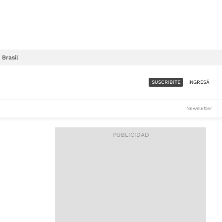
Brasil
SUSCRIBITE
INGRESÁ
SUMATE A LA COMUNIDAD
Newsletter
DE ÁMBITO
LES
ACCESO FULL - $1.800/MES
ES
CORPORATIVO - CONSULTAR
Si tenés dudas comunicate
con nosotros a
IOS
suscripciones@ambito.com.ar
Llamanos al (54) 11 4556-
9147/48 o
al (54) 11 4449-3256 de lunes a