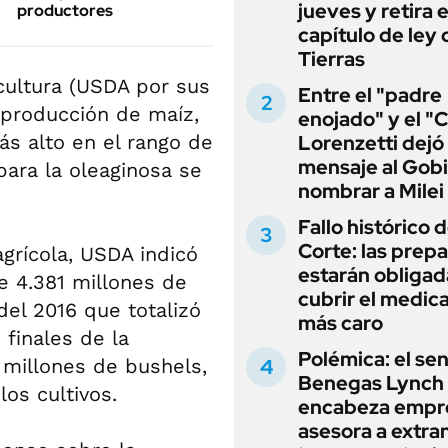
jueves y retira e
productores
capítulo de ley 
Tierras
cultura (USDA por sus
Entre el "padre
a producción de maíz,
enojado" y el "C
ás alto en el rango de
Lorenzetti dejó
mensaje al Gobi
ara la oleaginosa se
nombrar a Milei
Fallo histórico d
Corte: las prep
grícola, USDA indicó
estarán obligad
e 4.381 millones de
cubrir el medi
del 2016 que totalizó
más caro
 finales de la
Polémica: el se
 millones de bushels,
Benegas Lynch
los cultivos.
encabeza empr
asesora a extra