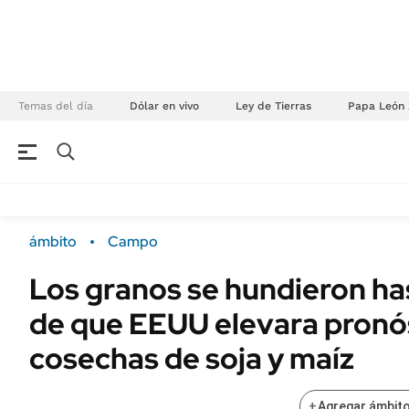
Temas del día
Dólar en vivo
Ley de Tierras
Papa León 
NEGOCIOS
ÚLTIMAS NOTICIAS
Especiales Ámbito
ECONOMÍA
ámbito
Campo
Real Estate
Banco de Datos
Los granos se hundieron ha
Sustentabilidad
Campo
de que EEUU elevara pronó
Seguros
FINANZAS
ENERGY REPORT
cosechas de soja y maíz
Dólar
POLÍTICA
Mercados
+
Agregar ámbito
Nacional