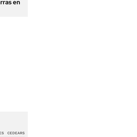
erras en
ES
CEDEARS