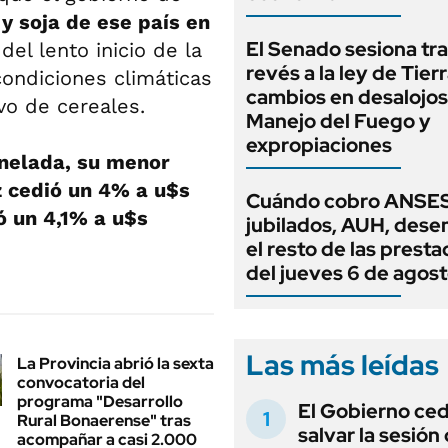
y soja de ese país en
El Senado sesiona tra
del lento inicio de la
revés a la ley de Tierr
ondiciones climáticas
cambios en desalojos,
vo de cereales.
Manejo del Fuego y
expropiaciones
onelada, su menor
 cedió un 4% a u$s
Cuándo cobro ANSES
ó un 4,1% a u$s
jubilados, AUH, dese
el resto de las prest
del jueves 6 de agos
Las más leídas
La Provincia abrió la sexta
convocatoria del
programa "Desarrollo
El Gobierno ce
Rural Bonaerense" tras
salvar la sesión
acompañar a casi 2.000