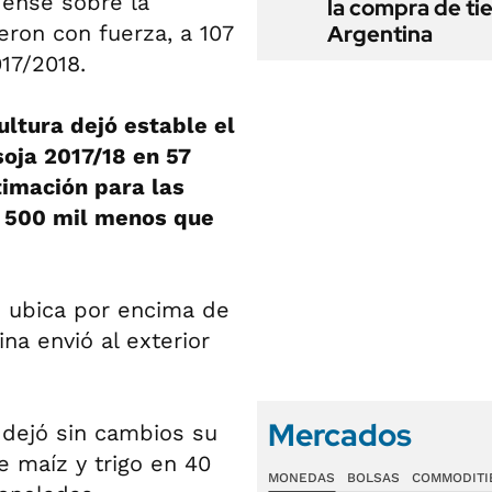
dense sobre la
la compra de ti
eron con fuerza, a 107
Argentina
17/2018.
ultura dejó estable el
soja 2017/18 en 57
timación para las
, 500 mil menos que
se ubica por encima de
na envió al exterior
Mercados
 dejó sin cambios su
e maíz y trigo en 40
MONEDAS
BOLSAS
COMMODITI