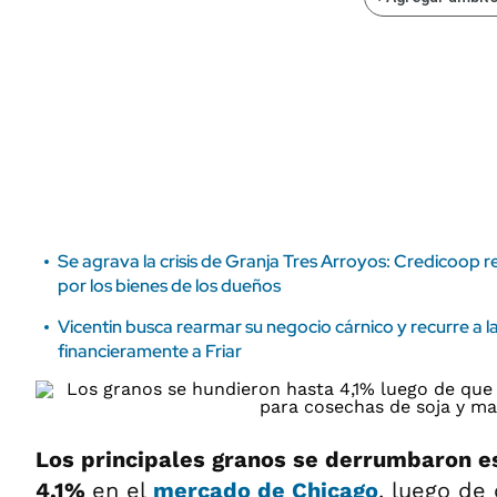
ÁMBITO DEBATE
Municipios
MEDIAKIT AMBITO DEBATE
URUGUAY
Se agrava la crisis de Granja Tres Arroyos: Credicoop r
por los bienes de los dueños
Vicentin busca rearmar su negocio cárnico y recurre a la 
financieramente a Friar
Los principales granos se derrumbaron e
4,1%
en el
mercado de Chicago
, luego de