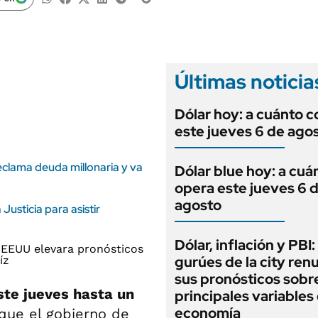
ANUARIO 2025
LIFESTYLE
EDICIÓN IMPRESA
AUTOS
Últimas noticia
Dólar hoy: a cuánto c
este jueves 6 de ago
eclama deuda millonaria y va
Dólar blue hoy: a cuá
opera este jueves 6 
agosto
Justicia para asistir
Dólar, inflación y PBI:
gurúes de la city re
sus pronósticos sobre
ste jueves hasta un
principales variables 
economía
 que el gobierno de