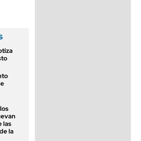
viernes de 10 a 18
s
otiza
sto
nto
de
 los
nuevan
 las
de la