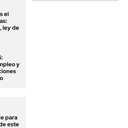
s el
as:
 ley de
:
mpleo y
aciones
to
de para
 de este