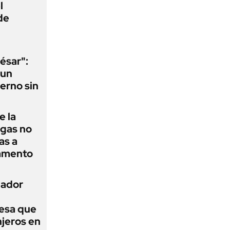
l
de
ésar":
 un
erno sin
e la
agas no
as a
camento
nador
esa que
njeros en