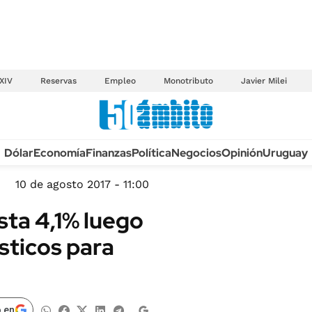
XIV
Reservas
Empleo
Monotributo
Javier Milei
Anuario autos 2026
Dólar
Economía
Finanzas
Política
Negocios
Opinión
Uruguay
TECNOLOGÍA
NOVEDADES FISCA
MÉXICO
10 de agosto 2017 - 11:00
EDICTOS JUDICIAL
OPINIÓN
sta 4,1% luego
MULTAS
MUNDO
sticos para
LICITACIONES
INFORMACIÓN GENERAL
CUADROS TARIFAR
ESPECTÁCULOS
RECALL
DEPORTES
 en