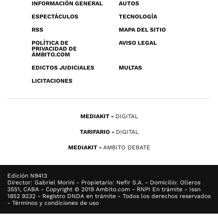
INFORMACIÓN GENERAL
AUTOS
ESPECTÁCULOS
TECNOLOGÍA
RSS
MAPA DEL SITIO
POLÍTICA DE
AVISO LEGAL
PRIVACIDAD DE
ÁMBITO.COM
EDICTOS JUDICIALES
MULTAS
LICITACIONES
MEDIAKIT
DIGITAL
TARIFARIO
DIGITAL
MEDIAKIT
AMBITO DEBATE
Edición N9413
Director: Gabriel Morini - Propietario: Nefir S.A. - Domicilio: Olleros
3551, CABA - Copyright © 2019 Ambito.com - RNPI En trámite - Issn
1852 9232 - Registro DNDA en trámite - Todos los derechos reservados
- Términos y condiciones de uso