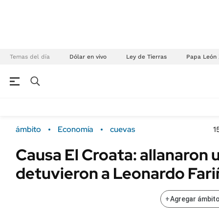
Temas del día
Dólar en vivo
Ley de Tierras
Papa León 
NEGOCIOS
ÚLTIMAS NOTICIAS
Especiales Ámbito
ECONOMÍA
ámbito
Economía
cuevas
1
Real Estate
Banco de Datos
Causa El Croata: allanaron 
Sustentabilidad
Campo
detuvieron a Leonardo Fari
Seguros
FINANZAS
ENERGY REPORT
Dólar
+
Agregar ámbito
POLÍTICA
Mercados
Nacional