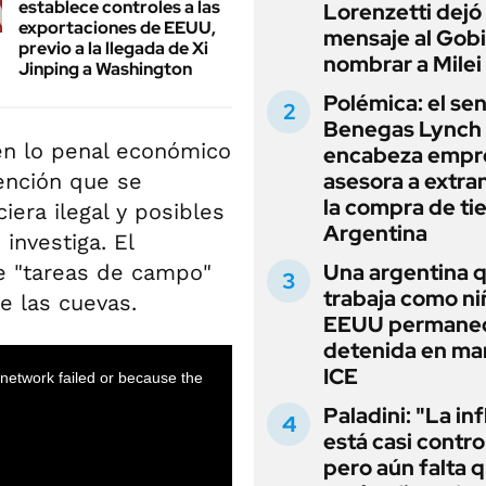
establece controles a las
Lorenzetti dejó
exportaciones de EEUU,
mensaje al Gobi
previo a la llegada de Xi
nombrar a Milei
Jinping a Washington
Polémica: el se
Benegas Lynch
en lo penal económico
encabeza empr
asesora a extra
ención que se
la compra de ti
iera ilegal y posibles
Argentina
investiga. El
Una argentina 
de "tareas de campo"
trabaja como ni
de las cuevas.
EEUU permane
detenida en ma
ICE
Paladini: "La in
está casi contro
pero aún falta 