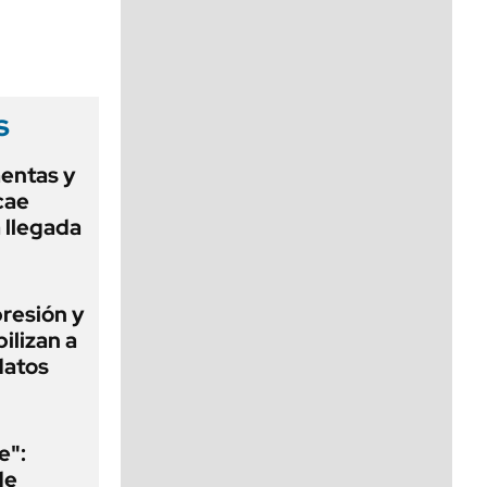
viernes de 10 a 18
s
mentas y
cae
a llegada
presión y
ilizan a
datos
e":
de