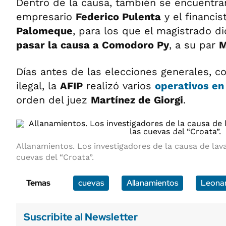
Dentro de la causa, también se encuentra
empresario
Federico Pulenta
y el financi
Palomeque
, para los que el magistrado d
pasar la causa a Comodoro Py
, a su par
M
Días antes de las elecciones generales, c
ilegal, la
AFIP
realizó varios
operativos en 
orden del juez
Martínez de Giorgi
.
1/2
Allanamientos. Los investigadores de la causa de lava
cuevas del “Croata”.
Temas
cuevas
Allanamientos
Leonar
Suscribite al Newsletter