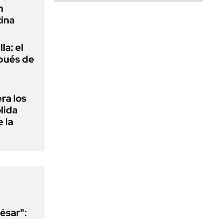
n
ina
la: el
pués de
ra los
lida
 la
ésar":