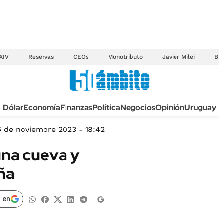
XIV
Reservas
CEOs
Monotributo
Javier Milei
B
Anuario autos 2026
Dólar
Economía
Finanzas
Política
Negocios
Opinión
Uruguay
TECNOLOGÍA
NOVEDADES FISCA
MÉXICO
5 de noviembre 2023 - 18:42
EDICTOS JUDICIAL
OPINIÓN
una cueva y
MULTAS
MUNDO
ña
LICITACIONES
INFORMACIÓN GENERAL
CUADROS TARIFAR
ESPECTÁCULOS
 en
RECALL
DEPORTES