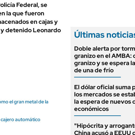
ANUARIO 2025
licía Federal, se
LIFESTYLE
EDICIÓN IMPRESA
en la que fueron
AUTOS
macenados en cajas y
o y detenido Leonardo
Últimas noticia
Doble alerta por tor
granizo en el AMBA: 
granizo y se espera l
de una de frío
El dólar oficial suma 
los mercados se estab
la espera de nuevos 
mo el gran metal de la
económicos
el cajero automático
"Hipócrita y arrogant
China acusó a EEUU 