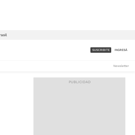
rasil
SUSCRIBITE
INGRESÁ
SUMATE A LA COMUNIDAD
Newsletter
DE ÁMBITO
LES
ACCESO FULL - $1.800/MES
ES
CORPORATIVO - CONSULTAR
Si tenés dudas comunicate
con nosotros a
IOS
suscripciones@ambito.com.ar
Llamanos al (54) 11 4556-
9147/48 o
al (54) 11 4449-3256 de lunes a