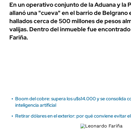
ÁMBITO DEBATE
En un operativo conjunto de la Aduana y la Po
Municipios
allanó una "cueva" en el barrio de Belgrano 
MEDIAKIT AMBITO DEBATE
URUGUAY
hallados cerca de 500 millones de pesos al
valijas. Dentro del inmueble fue encontrad
Fariña.
Boom del cobre: supera los u$s14.000 y se consolida co
inteligencia artificial
Retirar dólares en el exterior: por qué conviene evitar 