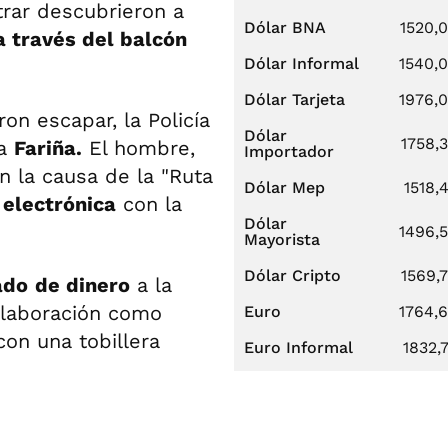
trar descubrieron a
Dólar BNA
1520,
a través del balcón
Dólar Informal
1540,
Dólar Tarjeta
1976,
on escapar, la Policía
Dólar
1758,
ta
Fariña.
El hombre,
Importador
 la causa de la "Ruta
Dólar Mep
1518,
 electrónica
con la
Dólar
1496,
Mayorista
Dólar Cripto
1569,
ado
de dinero
a la
olaboración como
Euro
1764,
on una tobillera
Euro Informal
1832,