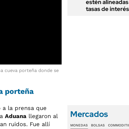
estén alineadas 
tasas de interés
una cueva porteña donde se
a porteña
 a la prensa que
Mercados
la
Aduana
llegaron al
n ruidos. Fue allí
MONEDAS
BOLSAS
COMMODITI