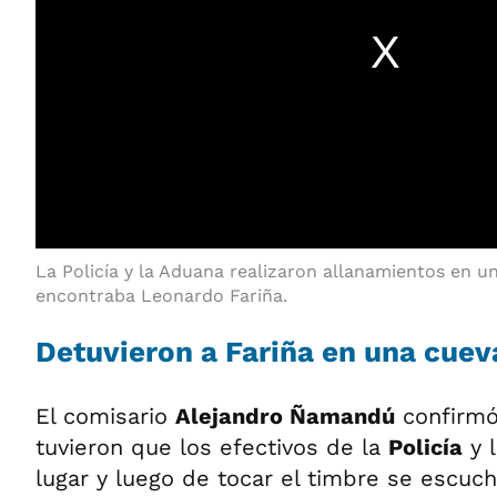
La Policía y la Aduana realizaron allanamientos en 
encontraba Leonardo Fariña.
Detuvieron a Fariña en una cuev
El comisario
Alejandro Ñamandú
confirmó
tuvieron que los efectivos de la
Policía
y 
lugar y luego de tocar el timbre se escucha