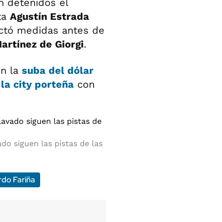
n detenidos el
sta
Agustín Estrada
ictó medidas antes de
artínez de Giorgi
.
on la
suba del dólar
la city porteña
con
do siguen las pistas de las
do Fariña