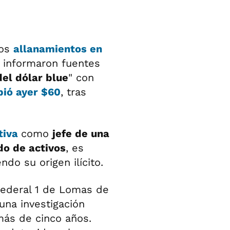
vos
allanamientos en
 informaron fuentes
el dólar blue
" con
bió ayer $60
, tras
tiva
como
jefe de una
do de activos
, es
do su origen ilícito.
federal 1 de Lomas de
una investigación
más de cinco años.