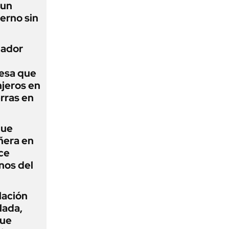
 un
erno sin
nador
esa que
njeros en
erras en
que
ñera en
ce
nos del
flación
lada,
que