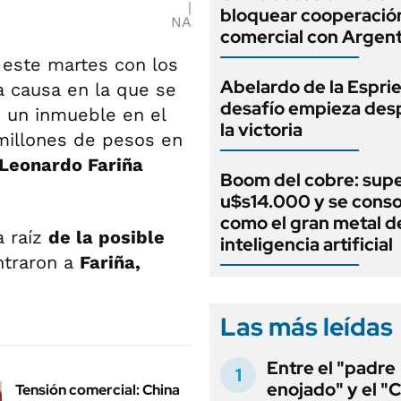
bloquear cooperació
NA
comercial con Argent
n este martes con los
Abelardo de la Espriel
a causa en la que se
desafío empieza des
 un inmueble en el
la victoria
millones de pesos
en
Leonardo Fariña
Boom del cobre: supe
u$s14.000 y se conso
como el gran metal de
a raíz
de la posible
inteligencia artificial
ontraron a
Fariña,
Las más leídas
Entre el "padre
enojado" y el "C
Tensión comercial: China