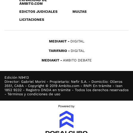
PRIVACIDAD DE
ÁMBITO.COM
EDICTOS JUDICIALES
MULTAS
LICITACIONES
MEDIAKIT
DIGITAL
TARIFARIO
DIGITAL
MEDIAKIT
AMBITO DEBATE
Edición N9413
Director: Gabriel Morini - Propietario: Nefir S.A. - Domicilio: Olleros
3551, CABA - Copyright © 2019 Ambito.com - RNPI En trámite - Issn
1852 9232 - Registro DNDA en trámite - Todos los derechos reservados
- Términos y condiciones de uso