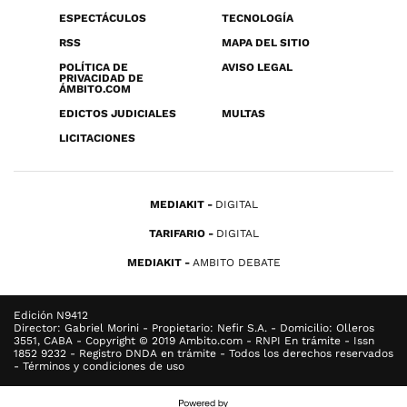
ESPECTÁCULOS
TECNOLOGÍA
RSS
MAPA DEL SITIO
POLÍTICA DE
AVISO LEGAL
PRIVACIDAD DE
ÁMBITO.COM
EDICTOS JUDICIALES
MULTAS
LICITACIONES
MEDIAKIT
DIGITAL
TARIFARIO
DIGITAL
MEDIAKIT
AMBITO DEBATE
Edición N9412
Director: Gabriel Morini - Propietario: Nefir S.A. - Domicilio: Olleros
3551, CABA - Copyright © 2019 Ambito.com - RNPI En trámite - Issn
1852 9232 - Registro DNDA en trámite - Todos los derechos reservados
- Términos y condiciones de uso