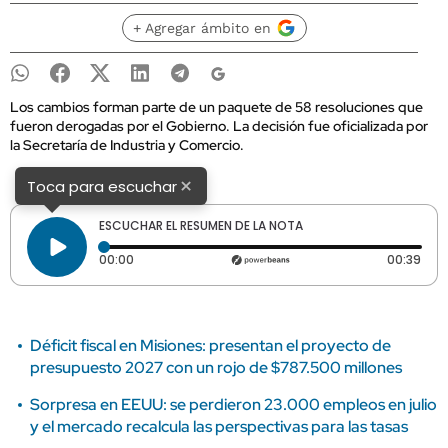
+ Agregar ámbito en
Los cambios forman parte de un paquete de 58 resoluciones que
fueron derogadas por el Gobierno. La decisión fue oficializada por
la Secretaría de Industria y Comercio.
×
Toca para escuchar
ESCUCHAR EL RESUMEN DE LA NOTA
Tiempo transcurrido: 0 segundos
Dura
00:00
00:39
Déficit fiscal en Misiones: presentan el proyecto de
presupuesto 2027 con un rojo de $787.500 millones
Sorpresa en EEUU: se perdieron 23.000 empleos en julio
y el mercado recalcula las perspectivas para las tasas