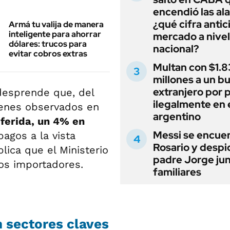
encendió las al
¿qué cifra antic
Armá tu valija de manera
inteligente para ahorrar
mercado a nivel
dólares: trucos para
nacional?
evitar cobros extras
Multan con $1.8
millones a un b
extranjero por 
desprende que, del
ilegalmente en 
ienes observados en
argentino
ferida, un 4% en
Messi se encue
agos a la vista
Rosario y despi
lica que el Ministerio
padre Jorge jun
os importadores.
familiares
n sectores claves