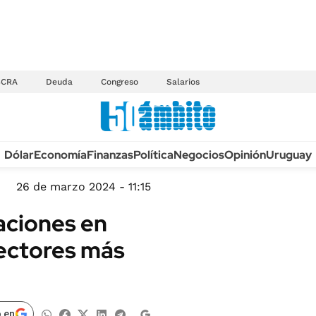
BCRA
Deuda
Congreso
Salarios
Anuario autos 2026
Dólar
Economía
Finanzas
Política
Negocios
Opinión
Uruguay
TECNOLOGÍA
NOVEDADES FISCA
MÉXICO
26 de marzo 2024 - 11:15
EDICTOS JUDICIAL
OPINIÓN
aciones en
MULTAS
MUNDO
sectores más
LICITACIONES
INFORMACIÓN GENERAL
CUADROS TARIFAR
ESPECTÁCULOS
RECALL
DEPORTES
 en