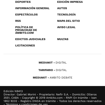
DEPORTES
EDICIÓN IMPRESA
INFORMACIÓN GENERAL
AUTOS
ESPECTÁCULOS
TECNOLOGÍA
RSS
MAPA DEL SITIO
POLÍTICA DE
AVISO LEGAL
PRIVACIDAD DE
ÁMBITO.COM
EDICTOS JUDICIALES
MULTAS
LICITACIONES
MEDIAKIT
DIGITAL
TARIFARIO
DIGITAL
MEDIAKIT
AMBITO DEBATE
Edición N9413
Director: Gabriel Morini - Propietario: Nefir S.A. - Domicilio: Olleros
3551, CABA - Copyright © 2019 Ambito.com - RNPI En trámite - Issn
1852 9232 - Registro DNDA en trámite - Todos los derechos reservados
- Términos y condiciones de uso