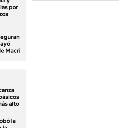
ia y
ias por
izos
seguran
cayó
de Macri
lcanza
básicos
más alto
obó la
 la