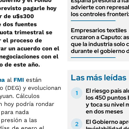
obierno y el Fondo
España presiona a Ital
advierte con represal
previsto pagarle hoy
los controles fronter
or de u$s300
e dos fuentes
Empresarios textiles
cuota trimestral se
cruzaron a Caputo: a
r el proceso de
que la industria solo 
rrar un acuerdo con el
durante el gobierno 
 negociaciones con el
o de este año.
Las más leídas
na
al
FMI
están
o (DEG) y evolucionan
El riesgo país a
 yuan. Cálculos
los 450 puntos 
n hoy podría rondar
y toca su nivel 
en dos meses
 para nada
presión a las
El Gobierno apr
días de enero el
Inviolabilidad de