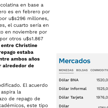
Ecolatina en base a
ero es en febrero por
por u$s296 millones,
s, el cuarto sería en
nto en noviembre por
por otros u$s1.867
 entre Christine
 repago estaba
entre ambos años
Mercados
r alrededor de
MONEDAS
BOLSAS
COMMODITI
Dólar BNA
1520,
dificado. El acuerdo
Dólar Informal
1525,
aspira la
Dólar Tarjeta
1976,
lazo de repago de
académicos, este tipo
Dólar
1761,