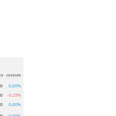
ES
CEDEARS
00
0,00%
00
-0,33%
00
0,00%
91
0,00%