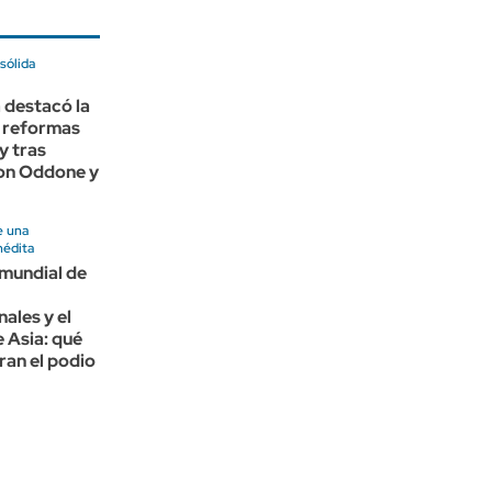
sólida
 destacó la
 reformas
y tras
con Oddone y
e una
nédita
 mundial de
nales y el
 Asia: qué
eran el podio