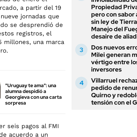
Propiedad Priv
cado, a partir del 19
pero con sabor
 nueve jornadas que
sin ley de Tierra
ando se desprendió de
Manejo del Fue
tos registros, el
desaire de alia
5 millones, una marca
Dos nuevos err
ro.
Milei generan 
vértigo entre lo
inversores
Villarruel recha
"Uruguay te ama": una
pedido de renu
alumna despidió a
Quirno y redobl
Georgieva con una carta
tensión con el 
sorpresa
er seis pagos al FMI
 de acuerdo a un