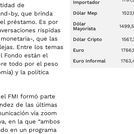
Importador
tidad de
and-by, que brinda
Dólar Mep
1523,
 el préstamo. Es por
Dólar
1499,
Mayorista
nversaciones ríspidas
y monetaria-, que las
Dólar Cripto
1567,
ejas. Entre los temas
Euro
1766,
l Fondo están el
Euro Informal
1763,
obre todo por el peso
ía) y la política
 el FMI formó parte
ndez de las últimas
unicación vía zoom
eva, en la que “ambos
ando en un programa