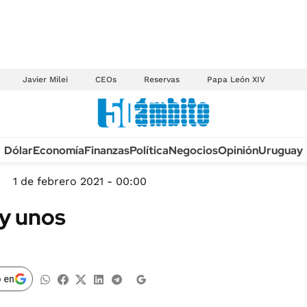
Javier Milei
CEOs
Reservas
Papa León XIV
Anuario autos 2026
Dólar
Economía
Finanzas
Política
Negocios
Opinión
Uruguay
TECNOLOGÍA
NOVEDADES FISCA
MÉXICO
1 de febrero 2021 - 00:00
EDICTOS JUDICIAL
OPINIÓN
y unos
MULTAS
MUNDO
LICITACIONES
INFORMACIÓN GENERAL
CUADROS TARIFAR
ESPECTÁCULOS
 en
RECALL
DEPORTES