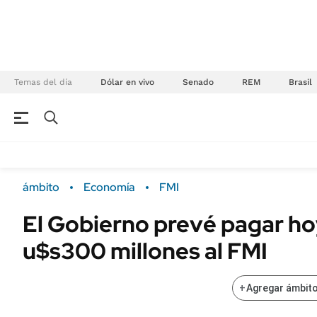
Temas del día
Dólar en vivo
Senado
REM
Brasil
NEGOCIOS
ÚLTIMAS NOTICIAS
Especiales Ámbito
ECONOMÍA
ámbito
Economía
FMI
Real Estate
Banco de Datos
El Gobierno prevé pagar ho
Sustentabilidad
Campo
u$s300 millones al FMI
Seguros
FINANZAS
ENERGY REPORT
Dólar
+
Agregar ámbito
POLÍTICA
Mercados
Nacional