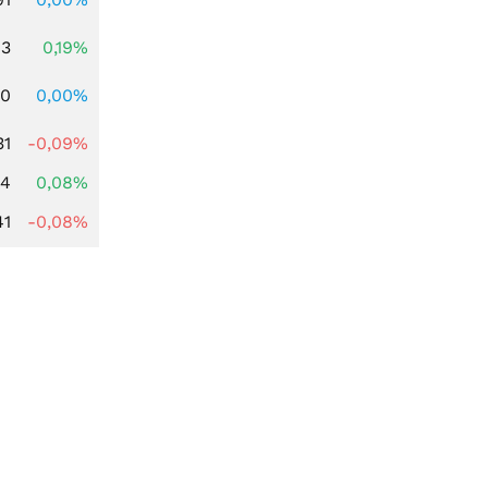
13
0,19%
50
0,00%
31
-0,09%
14
0,08%
41
-0,08%