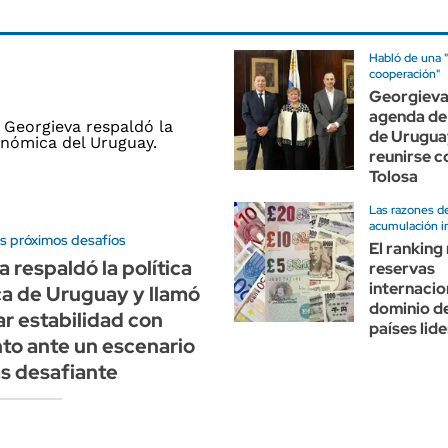
Habló de una "
cooperación"
Georgieva
agenda de
de Urugua
reunirse 
Tolosa
Las razones d
acumulación i
os próximos desafíos
El ranking
 respaldó la política
reservas
internacio
a de Uruguay y llamó
dominio de
r estabilidad con
países lid
to ante un escenario
s desafiante