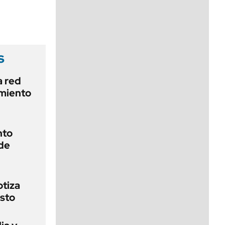
viernes de 10 a 18
s
a red
amiento
nto
 de
otiza
osto