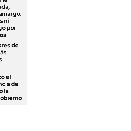
ada,
 amargo:
s ni
go por
dos
ores de
más
s
zó el
ncia de
ó la
Gobierno