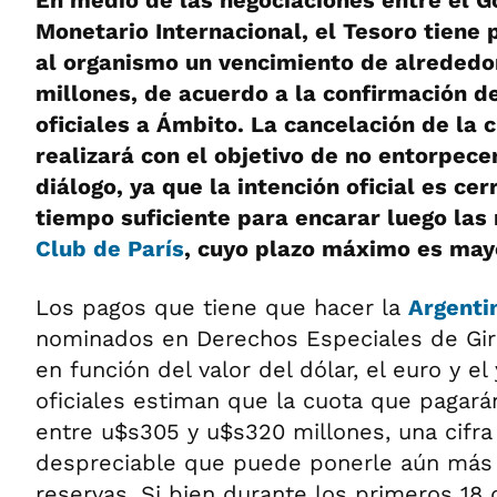
En medio de las negociaciones entre el G
Monetario Internacional, el Tesoro tiene 
al organismo un vencimiento de alreded
millones, de acuerdo a la confirmación d
oficiales a Ámbito. La cancelación de la 
realizará con el objetivo de no entorpece
diálogo, ya que la intención oficial es ce
tiempo suficiente para encarar luego las
Club de París
, cuyo plazo máximo es may
Los pagos que tiene que hacer la
Argenti
nominados en Derechos Especiales de Gir
en función del valor del dólar, el euro y el
oficiales estiman que la cuota que pagará
entre u$s305 y u$s320 millones, una cifra
despreciable que puede ponerle aún más 
reservas. Si bien durante los primeros 18 