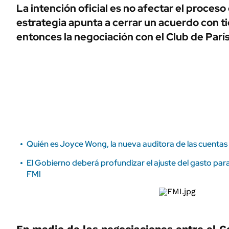
ÁMBITO DEBATE
La intención oficial es no afectar el proceso
Municipios
estrategia apunta a cerrar un acuerdo con 
MEDIAKIT AMBITO DEBATE
URUGUAY
entonces la negociación con el Club de París
Quién es Joyce Wong, la nueva auditora de las cuentas
El Gobierno deberá profundizar el ajuste del gasto para 
FMI