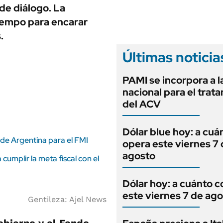
ANUARIO 2025
 de diálogo. La
LIFESTYLE
EDICIÓN IMPRESA
tiempo para encarar
AUTOS
.
Últimas noticia
PAMI se incorpora a l
nacional para el trat
del ACV
Dólar blue hoy: a cuá
 de Argentina para el FMI
opera este viernes 7
agosto
cumplir la meta fiscal con el
Dólar hoy: a cuánto c
este viernes 7 de ag
Gentileza: Ajel News