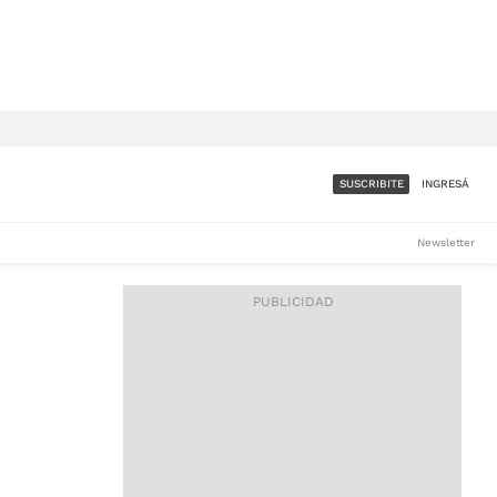
SUSCRIBITE
INGRESÁ
SUMATE A LA COMUNIDAD
Newsletter
DE ÁMBITO
LES
ACCESO FULL - $1.800/MES
ES
CORPORATIVO - CONSULTAR
Si tenés dudas comunicate
con nosotros a
IOS
suscripciones@ambito.com.ar
Llamanos al (54) 11 4556-
9147/48 o
al (54) 11 4449-3256 de lunes a