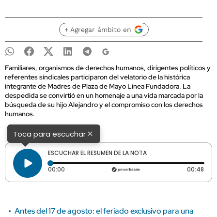
+ Agregar ámbito en
Familiares, organismos de derechos humanos, dirigentes políticos y
referentes sindicales participaron del velatorio de la histórica
integrante de Madres de Plaza de Mayo Línea Fundadora. La
despedida se convirtió en un homenaje a una vida marcada por la
búsqueda de su hijo Alejandro y el compromiso con los derechos
humanos.
×
Toca para escuchar
ESCUCHAR EL RESUMEN DE LA NOTA
Tiempo transcurrido: 0 segundos
Dura
00:00
00:48
Antes del 17 de agosto: el feriado exclusivo para una