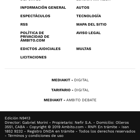
INFORMACIÓN GENERAL
AUTOS
ESPECTÁCULOS
TECNOLOGÍA
RSS
MAPA DEL SITIO
POLÍTICA DE
AVISO LEGAL
PRIVACIDAD DE
ÁMBITO.COM
EDICTOS JUDICIALES
MULTAS
LICITACIONES
MEDIAKIT
DIGITAL
TARIFARIO
DIGITAL
MEDIAKIT
AMBITO DEBATE
Edición N9413
Director: Gabriel Morini - Propietario: Nefir S.A. - Domicilio: Olleros
3551, CABA - Copyright © 2019 Ambito.com - RNPI En trámite - Issn
1852 9232 - Registro DNDA en trámite - Todos los derechos reservados
- Términos y condiciones de uso