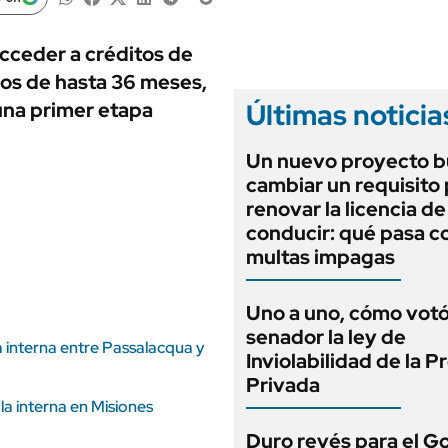
ANUARIO 2025
LIFESTYLE
EDICIÓN IMPRESA
AUTOS
cceder a créditos de
zos de hasta 36 meses,
Últimas noticia
una primer etapa
Un nuevo proyecto b
cambiar un requisito
renovar la licencia de
conducir: qué pasa co
multas impagas
Uno a uno, cómo vot
senador la ley de
 interna entre Passalacqua y
Inviolabilidad de la 
Privada
la interna en Misiones
Duro revés para el G