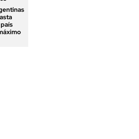
gentinas
asta
 país
 máximo