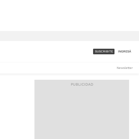
SUSCRIBITE
INGRESÁ
SUMATE A LA COMUNIDAD
Newsletter
DE ÁMBITO
LES
ACCESO FULL - $1.800/MES
ES
CORPORATIVO - CONSULTAR
Si tenés dudas comunicate
con nosotros a
IOS
suscripciones@ambito.com.ar
Llamanos al (54) 11 4556-
9147/48 o
al (54) 11 4449-3256 de lunes a