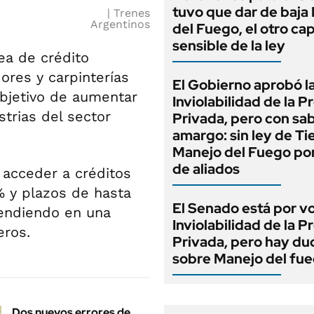
tuvo que dar de baja
Trenes
Argentinos
del Fuego, el otro cap
sensible de la ley
ea de crédito
res y carpinterías
El Gobierno aprobó l
objetivo de aumentar
Inviolabilidad de la 
strias del sector
Privada, pero con sa
amargo: sin ley de Tie
Manejo del Fuego por
de aliados
 acceder a créditos
% y plazos de hasta
El Senado está por v
tendiendo en una
Inviolabilidad de la 
eros.
Privada, pero hay du
sobre Manejo del fu
Dos nuevos errores de