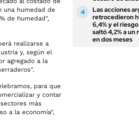
secado al costado de
Las acciones ar
con una humedad de
retrocedieron h
10% de humedad",
6,4% y el riesgo
saltó 4,2% a un
en dos meses
erá realizarse a
dustria y, según el
lor agregado a la
serraderos".
elebramos, para que
mercializar y contar
 sectores más
so a la economía",