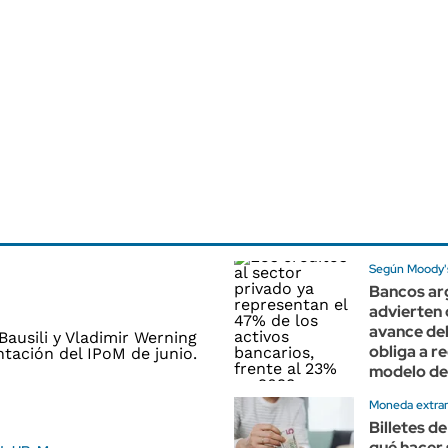
Según Moody'
Bancos ar
advierten 
avance del
obliga a re
modelo de
Moneda extran
Billetes de
qué hacer 