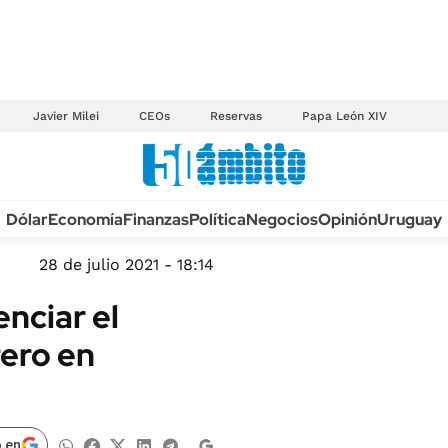
Javier Milei
CEOs
Reservas
Papa León XIV
Anuario autos 2026
Dólar
Economía
Finanzas
Política
Negocios
Opinión
Uruguay
TECNOLOGÍA
NOVEDADES FISCA
MÉXICO
28 de julio 2021 - 18:14
EDICTOS JUDICIAL
OPINIÓN
nciar el
MULTAS
MUNDO
rero en
LICITACIONES
INFORMACIÓN GENERAL
CUADROS TARIFAR
ESPECTÁCULOS
RECALL
DEPORTES
 en