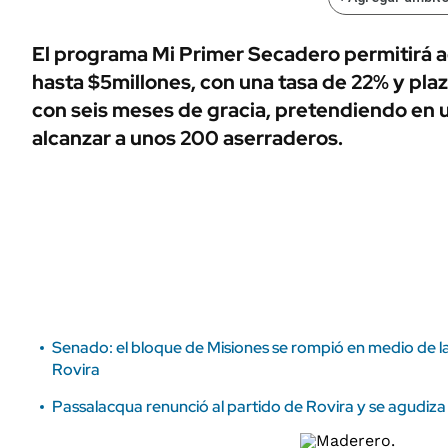
ÁMBITO DEBATE
Municipios
MEDIAKIT AMBITO DEBATE
El programa Mi Primer Secadero permitirá a
URUGUAY
hasta $5millones, con una tasa de 22% y pla
con seis meses de gracia, pretendiendo en 
alcanzar a unos 200 aserraderos.
Senado: el bloque de Misiones se rompió en medio de la
Rovira
Passalacqua renunció al partido de Rovira y se agudiza 