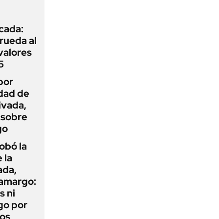
icada:
rueda al
 valores
5
por
idad de
ivada,
 sobre
go
obó la
 la
ada,
 amargo:
s ni
go por
dos