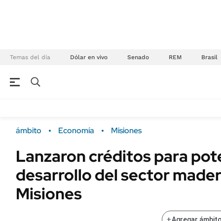
Temas del día
Dólar en vivo
Senado
REM
Brasil
NEGOCIOS
ÚLTIMAS NOTICIAS
Especiales Ámbito
ECONOMÍA
ámbito
Economía
Misiones
Real Estate
Banco de Datos
Lanzaron créditos para pote
Sustentabilidad
Campo
desarrollo del sector made
Seguros
FINANZAS
ENERGY REPORT
Misiones
Dólar
POLÍTICA
Mercados
+
Agregar ámbito
Nacional