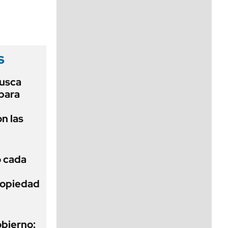
viernes de 10 a 18
s
usca
 para
n las
ó cada
Propiedad
obierno: