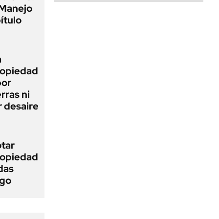
 Manejo
ítulo
a
Propiedad
bor
rras ni
 desaire
otar
Propiedad
das
ego