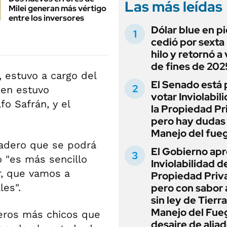
Las más leídas
Milei generan más vértigo
entre los inversores
Dólar blue en p
cedió por sexta 
hilo y retornó a
de fines de 202
, estuvo a cargo del
El Senado está 
uien estuvo
votar Inviolabil
o Safrán, y el
la Propiedad Pr
pero hay dudas
Manejo del fue
cadero que se podrá
El Gobierno apr
o "es más sencillo
Inviolabilidad de
r, que vamos a
Propiedad Priv
les".
pero con sabor
sin ley de Tierra
Manejo del Fue
deros más chicos que
desaire de alia