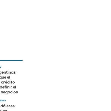
s
gentinos:
que el
 crédito
definir el
 negocios
jera
 dólares:
si te