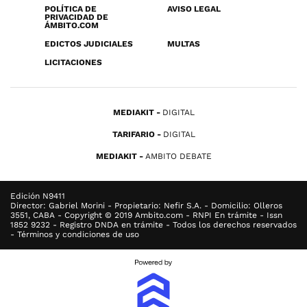
POLÍTICA DE
AVISO LEGAL
PRIVACIDAD DE
ÁMBITO.COM
EDICTOS JUDICIALES
MULTAS
LICITACIONES
MEDIAKIT
DIGITAL
TARIFARIO
DIGITAL
MEDIAKIT
AMBITO DEBATE
Edición N9411
Director: Gabriel Morini - Propietario: Nefir S.A. - Domicilio: Olleros
3551, CABA - Copyright © 2019 Ambito.com - RNPI En trámite - Issn
1852 9232 - Registro DNDA en trámite - Todos los derechos reservados
- Términos y condiciones de uso