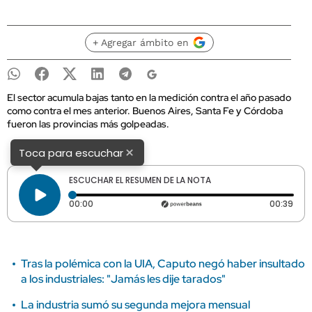
+ Agregar ámbito en
El sector acumula bajas tanto en la medición contra el año pasado
como contra el mes anterior. Buenos Aires, Santa Fe y Córdoba
fueron las provincias más golpeadas.
×
Toca para escuchar
ESCUCHAR EL RESUMEN DE LA NOTA
Tiempo transcurrido: 0 segundos
Dura
00:00
00:39
Tras la polémica con la UIA, Caputo negó haber insultado
a los industriales: "Jamás les dije tarados"
La industria sumó su segunda mejora mensual