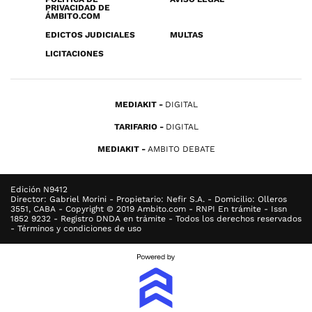
PRIVACIDAD DE
ÁMBITO.COM
EDICTOS JUDICIALES
MULTAS
LICITACIONES
MEDIAKIT
DIGITAL
TARIFARIO
DIGITAL
MEDIAKIT
AMBITO DEBATE
Edición N9412
Director: Gabriel Morini - Propietario: Nefir S.A. - Domicilio: Olleros
3551, CABA - Copyright © 2019 Ambito.com - RNPI En trámite - Issn
1852 9232 - Registro DNDA en trámite - Todos los derechos reservados
- Términos y condiciones de uso