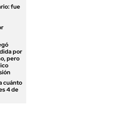
rio: fue
or
egó
dida por
o, pero
ico
sión
 a cuánto
es 4 de