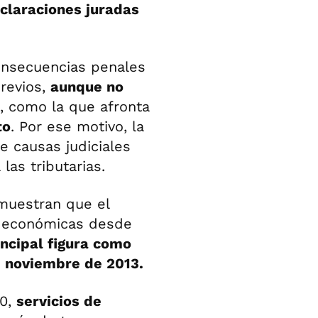
claraciones juradas
onsecuencias penales
previos,
aunque no
, como la que afronta
to
. Por ese motivo, la
e causas judiciales
las tributarias.
muestran que el
s económicas desde
incipal figura como
e noviembre de 2013.
20,
servicios de