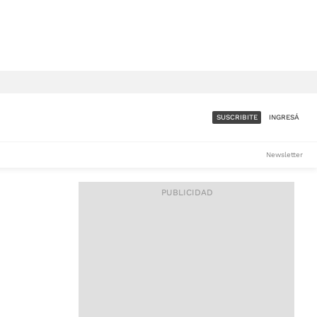
SUSCRIBITE
INGRESÁ
SUMATE A LA COMUNIDAD
Newsletter
DE ÁMBITO
LES
ACCESO FULL - $1.800/MES
ES
CORPORATIVO - CONSULTAR
Si tenés dudas comunicate
con nosotros a
IOS
suscripciones@ambito.com.ar
Llamanos al (54) 11 4556-
9147/48 o
al (54) 11 4449-3256 de lunes a