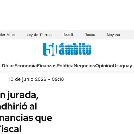
ier Milei
Ley de Tierras
Brasil
Tasas
Moyano
Anuario autos 2026
Dólar
Economía
Finanzas
Política
Negocios
Opinión
Uruguay
TECNOLOGÍA
NOVEDADES FISCA
MÉXICO
10 de junio 2026 - 09:18
EDICTOS JUDICIAL
OPINIÓN
n jurada,
MULTAS
MUNDO
dhirió al
LICITACIONES
INFORMACIÓN GENERAL
nancias que
CUADROS TARIFAR
ESPECTÁCULOS
RECALL
Fiscal
DEPORTES