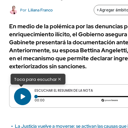
ÁMBITO DEBATE
Municipios
Liliana Franco
Por
+
Agregar ámbito
MEDIAKIT AMBITO DEBATE
URUGUAY
En medio de la polémica por las denuncias 
enriquecimiento ilícito, el Gobierno asegura
Gabinete presentará la documentación antes
Anteriormente, su esposa Bettina Angeletti,
en el mecanismo que permite declarar ingre
exteriorizados sin sanciones.
×
Toca para escuchar
ESCUCHAR EL RESUMEN DE LA NOTA
Tiempo transcurrido: 0 segundos
00:00
La Justicia vuelve a moverse: se activan las causas que