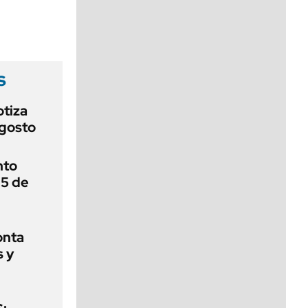
viernes de 10 a 18
s
otiza
agosto
nto
 5 de
onta
s y