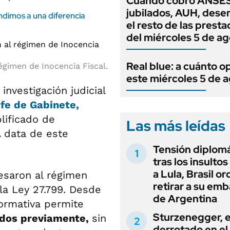
Cuándo cobro ANSES
jubilados, AUH, dese
ondimos a una diferencia
el resto de las prest
del miércoles 5 de a
Real blue: a cuánto o
égimen de Inocencia Fiscal.
este miércoles 5 de 
nvestigación judicial
efe de Gabinete,
lificado de
Las más leídas
A data de este
Tensión diplomá
tras los insultos
a Lula, Brasil o
resaron al régimen
retirar a su em
la Ley 27.799. Desde
de Argentina
normativa permite
Sturzenegger, e
zados previamente,
sin
derrotado en el