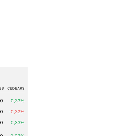
ES
CEDEARS
00
0,33%
00
-0,32%
00
0,33%
39
0,03%