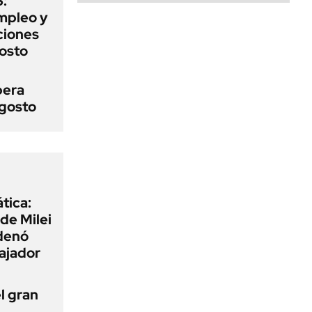
:
mpleo y
aciones
gosto
pera
agosto
tica:
 de Milei
rdenó
bajador
l gran