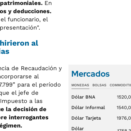
s patrimoniales.
En
tos y deducciones.
l funcionario, el
 presentación".
hirieron al
ias
cia de Recaudación y
Mercados
ncorporarse al
.799” para el período
MONEDAS
BOLSAS
COMMODITI
que el jefe de
Dólar BNA
1520,
 Impuesto a las
Dólar Informal
1540,
ue la decisión de
re interrogantes
Dólar Tarjeta
1976,
régimen.
Dólar
1758,