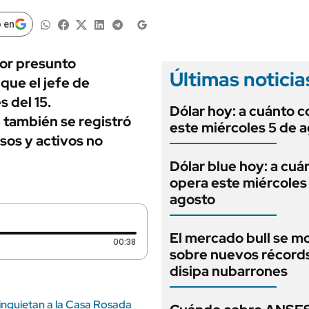
ANUARIO 2025
LIFESTYLE
EDICIÓN IMPRESA
 en
AUTOS
por presunto
Últimas noticia
 que el jefe de
 del 15.
Dólar hoy: a cuánto c
 también se registró
este miércoles 5 de 
sos y activos no
Dólar blue hoy: a cuá
opera este miércoles
agosto
El mercado bull se m
Duración: 38 segundos
00:38
sobre nuevos récord
disipa nubarrones
 inquietan a la Casa Rosada