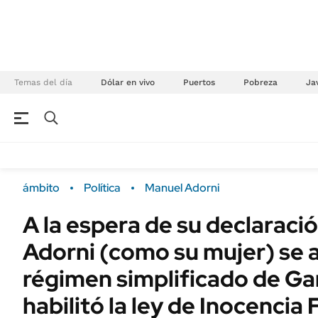
Temas del día
Dólar en vivo
Puertos
Pobreza
Jav
NEGOCIOS
ÚLTIMAS NOTICIAS
Especiales Ámbito
ECONOMÍA
ámbito
Política
Manuel Adorni
Real Estate
Banco de Datos
A la espera de su declaració
Sustentabilidad
Campo
Adorni (como su mujer) se a
Seguros
FINANZAS
ENERGY REPORT
régimen simplificado de Ga
Dólar
POLÍTICA
habilitó la ley de Inocencia 
Mercados
Nacional