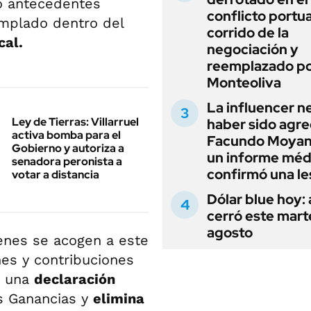
o antecedentes
conflicto portua
emplado dentro del
corrido de la
cal.
negociación y
reemplazado p
Monteoliva
La influencer n
Ley de Tierras: Villarruel
haber sido agre
activa bomba para el
Facundo Moyan
Gobierno y autoriza a
un informe méd
senadora peronista a
confirmó una le
votar a distancia
Dólar blue hoy:
cerró este mart
agosto
ienes se acogen a este
nes y contribuciones
r una
declaración
s Ganancias y
elimina