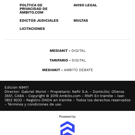
POLÍTICA DE
AVISO LEGAL
PRIVACIDAD DE
ÁMBITO.COM
EDICTOS JUDICIALES
MULTAS
LICITACIONES
MEDIAKIT
DIGITAL
TARIFARIO
DIGITAL
MEDIAKIT
AMBITO DEBATE
Edición N9411
Director: Gabriel Morini - Propietario: Nefir S.A. - Domicilio: Olleros
3551, CABA - Copyright © 2019 Ambito.com - RNPI En trámite - Issn
1852 9232 - Registro DNDA en trámite - Todos los derechos reservados
- Términos y condiciones de uso