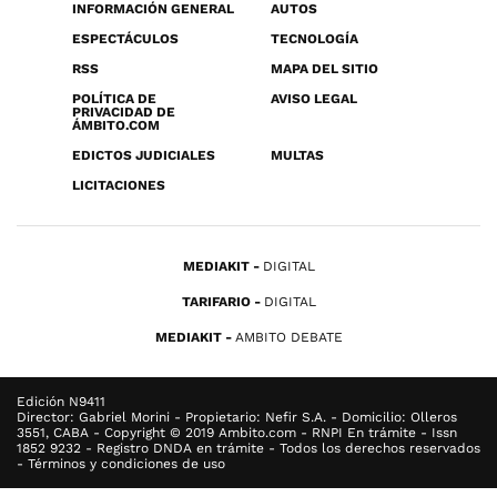
INFORMACIÓN GENERAL
AUTOS
ESPECTÁCULOS
TECNOLOGÍA
RSS
MAPA DEL SITIO
POLÍTICA DE
AVISO LEGAL
PRIVACIDAD DE
ÁMBITO.COM
EDICTOS JUDICIALES
MULTAS
LICITACIONES
MEDIAKIT
DIGITAL
TARIFARIO
DIGITAL
MEDIAKIT
AMBITO DEBATE
Edición N9411
Director: Gabriel Morini - Propietario: Nefir S.A. - Domicilio: Olleros
3551, CABA - Copyright © 2019 Ambito.com - RNPI En trámite - Issn
1852 9232 - Registro DNDA en trámite - Todos los derechos reservados
- Términos y condiciones de uso