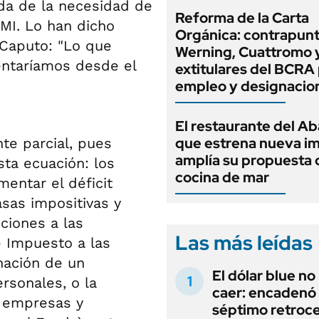
ada de la necesidad de
Reforma de la Carta
FMI. Lo han dicho
Orgánica: contrapunt
 Caputo: "Lo que
Werning, Cuattromo 
ntaríamos desde el
extitulares del BCRA 
empleo y designacio
El restaurante del A
que estrena nueva i
nte parcial, pues
amplía su propuesta 
ta ecuación: los
cocina de mar
entar el déficit
sas impositivas y
nciones a las
Las más leídas
e Impuesto a las
nación de un
El dólar blue no
rsonales, o la
caer: encadenó
e empresas y
séptimo retroce