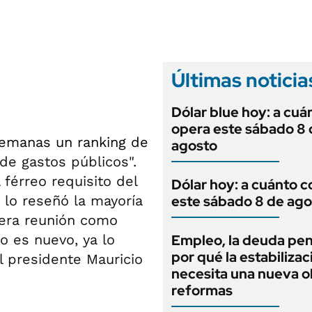
ANUARIO 2025
LIFESTYLE
EDICIÓN IMPRESA
AUTOS
Últimas noticia
Dólar blue hoy: a cuá
opera este sábado 8 
semanas un ranking de
agosto
de gastos públicos".
férreo requisito del
Dólar hoy: a cuánto c
 lo reseñó la mayoría
este sábado 8 de ago
era reunión como
o es nuevo, ya lo
Empleo, la deuda pen
por qué la estabilizac
 presidente Mauricio
necesita una nueva o
reformas