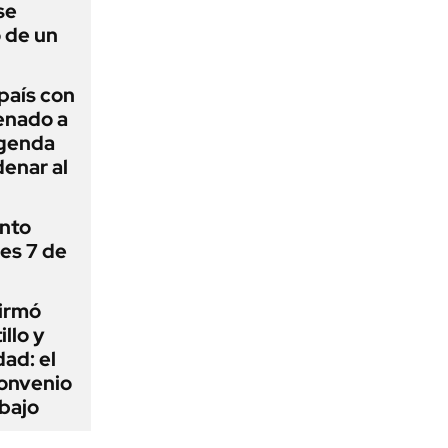
se
 de un
 país con
Senado a
agenda
enar al
ánto
nes 7 de
firmó
illo y
ad: el
convenio
abajo