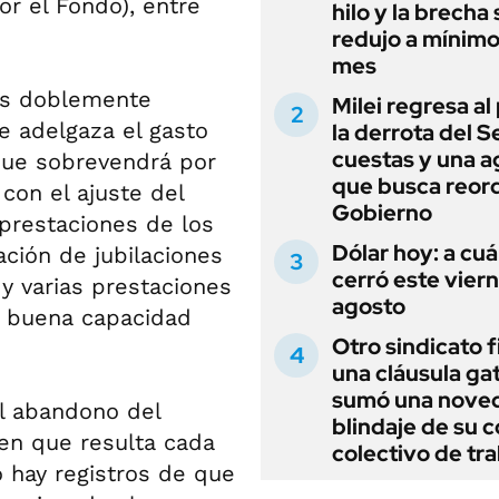
or el Fondo), entre
hilo y la brecha 
redujo a mínimo
mes
l es doblemente
Milei regresa al
e adelgaza el gasto
la derrota del 
cuestas y una 
l que sobrevendrá por
que busca reord
 con el ajuste del
Gobierno
 prestaciones de los
Dólar hoy: a cu
ación de jubilaciones
cerró este vier
 y varias prestaciones
agosto
n buena capacidad
Otro sindicato 
una cláusula gat
sumó una noved
el abandono del
blindaje de su 
 en que resulta cada
colectivo de tr
o hay registros de que