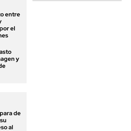
o entre
y
por el
nes
basto
magen y
de
 para de
 su
so al