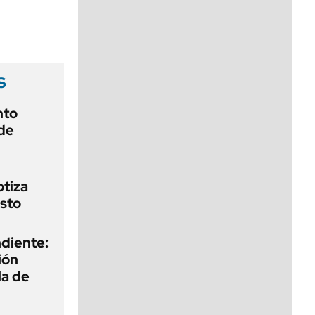
viernes de 10 a 18
s
nto
de
otiza
sto
diente:
ión
la de