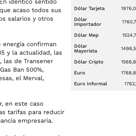
En idéntico sentido
Dólar Tarjeta
1976,
s que acaso todos sus
s salarios y otros
Dólar
1760,
Importador
Dólar Mep
1524,
e energía confirman
Dólar
1498,
Mayorista
 y la actualidad, las
, las de Transener
Dólar Cripto
1568,
 Gas Ban 500%,
Euro
1768,
as, el Merval,
Euro Informal
1762,
r, en este caso
s tarifas para reducir
nancia empresaria.