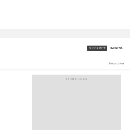
SUSCRIBITE
INGRESÁ
SUMATE A LA COMUNIDAD
Newsletter
DE ÁMBITO
LES
ACCESO FULL - $1.800/MES
ES
CORPORATIVO - CONSULTAR
Si tenés dudas comunicate
con nosotros a
IOS
suscripciones@ambito.com.ar
Llamanos al (54) 11 4556-
9147/48 o
al (54) 11 4449-3256 de lunes a