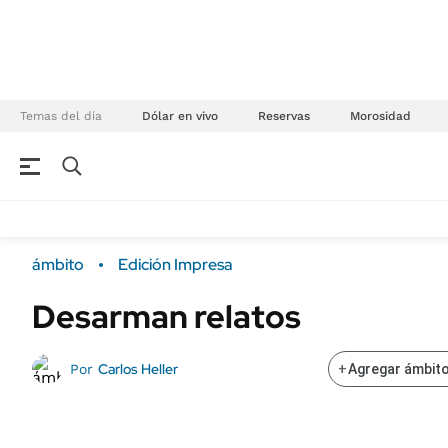
Temas del día
Dólar en vivo
Reservas
Morosidad
NEGOCIOS
ÚLTIMAS NOTICIAS
Especiales Ámbito
ECONOMÍA
ámbito
Edición Impresa
Real Estate
Banco de Datos
Desarman relatos
Sustentabilidad
Campo
Seguros
FINANZAS
Carlos Heller
Por
+
Agregar ámbito
ENERGY REPORT
Dólar
POLÍTICA
Mercados
Nacional