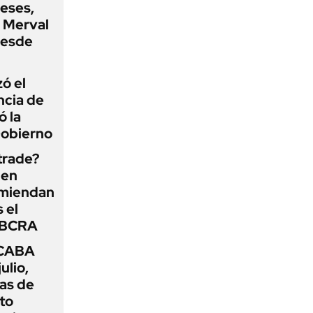
eses,
P Merval
desde
zó el
ncia de
ó la
Gobierno
 trade?
 en
omiendan
s el
l BCRA
 CABA
ulio,
as de
cto