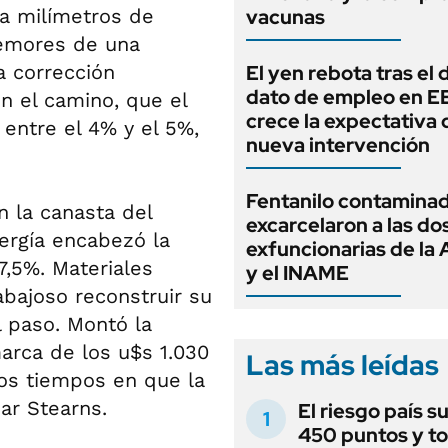
a milímetros de
vacunas
temores de una
a corrección
El yen rebota tras el 
dato de empleo en E
n el camino, que el
crece la expectativa 
entre el 4% y el 5%,
nueva intervención
Fentanilo contaminad
 la canasta del
excarcelaron a las do
nergía encabezó la
exfuncionarias de l
,5%. Materiales
y el INAME
rabajoso reconstruir su
l paso. Montó la
arca de los u$s 1.030
Las más leídas
los tiempos en que la
ar Stearns.
El riesgo país s
450 puntos y t