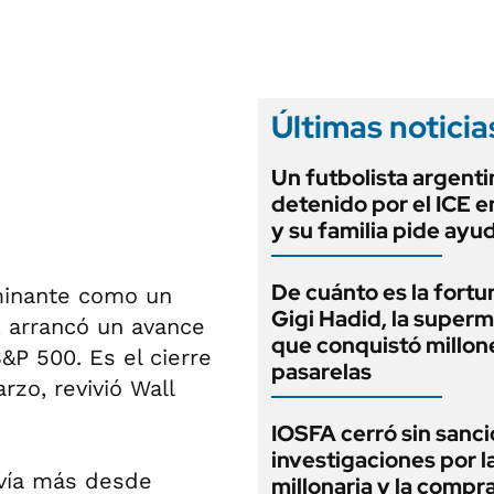
ANUARIO 2025
LIFESTYLE
EDICIÓN IMPRESA
AUTOS
Últimas noticia
Un futbolista argenti
detenido por el ICE 
y su familia pide ayu
De cuánto es la fortu
lminante como un
Gigi Hadid, la super
, arrancó un avance
que conquistó millone
&P 500. Es el cierre
pasarelas
zo, revivió Wall
IOSFA cerró sin sanci
investigaciones por 
avía más desde
millonaria y la compr