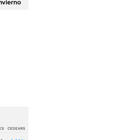
nvierno
ES
CEDEARS