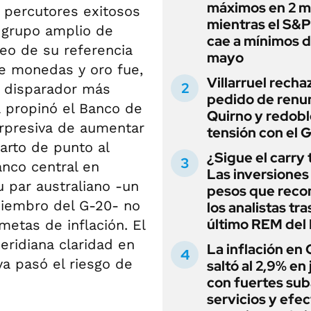
máximos en 2 m
o percutores exitosos
mientras el S&
n grupo amplio de
cae a mínimos 
leo de su referencia
mayo
de monedas y oro fue,
Villarruel recha
l disparador más
pedido de renu
a propinó el Banco de
Quirno y redobl
orpresiva de aumentar
tensión con el 
arto de punto al
¿Sigue el carry
anco central en
Las inversiones
su par australiano -un
pesos que rec
miembro del G-20- no
los analistas tra
último REM de
etas de inflación. El
eridiana claridad en
La inflación en
ya pasó el riesgo de
saltó al 2,9% en j
con fuertes sub
servicios y efe