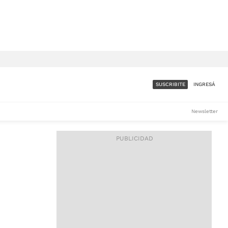
SUSCRIBITE
INGRESÁ
SUMATE A LA COMUNIDAD
Newsletter
DE ÁMBITO
LES
ACCESO FULL - $1.800/MES
ES
CORPORATIVO - CONSULTAR
Si tenés dudas comunicate
con nosotros a
IOS
suscripciones@ambito.com.ar
Llamanos al (54) 11 4556-
9147/48 o
al (54) 11 4449-3256 de lunes a