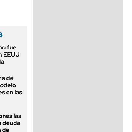
viernes de 10 a 18
s
no fue
en EEUU
da
na de
modelo
s en las
ones las
la deuda
a de