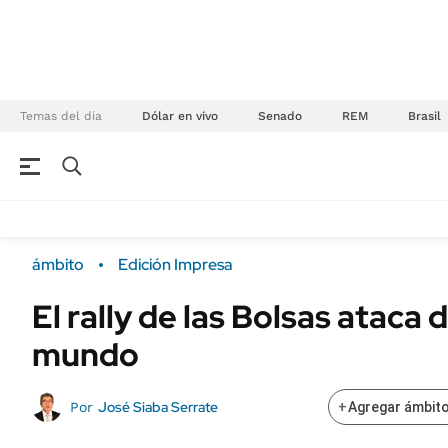
Temas del día
Dólar en vivo
Senado
REM
Brasil
NEGOCIOS
ÚLTIMAS NOTICIAS
Especiales Ámbito
ECONOMÍA
ámbito
Edición Impresa
Real Estate
Banco de Datos
El rally de las Bolsas ataca 
Sustentabilidad
Campo
mundo
Seguros
FINANZAS
ENERGY REPORT
Dólar
José Siaba Serrate
Por
+
Agregar ámbito
POLÍTICA
Mercados
Nacional