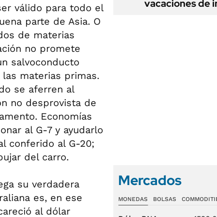
vacaciones de i
er válido para todo el
uena parte de Asia. O
ados de materias
ación no promete
un salvoconducto
 las materias primas.
do se aferren al
n no desprovista de
damento. Economías
onar al G-7 y ayudarlo
ial conferido al G-20;
ujar del carro.
Mercados
ega su verdadera
raliana es, en ese
MONEDAS
BOLSAS
COMMODITI
areció al dólar