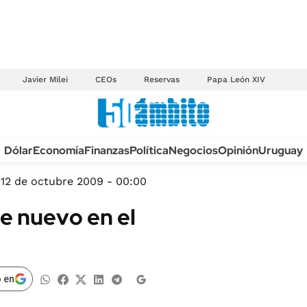
Javier Milei
CEOs
Reservas
Papa León XIV
Anuario autos 2026
Dólar
Economía
Finanzas
Política
Negocios
Opinión
Uruguay
TECNOLOGÍA
NOVEDADES FISCA
MÉXICO
12 de octubre 2009 - 00:00
EDICTOS JUDICIAL
OPINIÓN
de nuevo en el
MULTAS
MUNDO
LICITACIONES
INFORMACIÓN GENERAL
CUADROS TARIFAR
ESPECTÁCULOS
 en
RECALL
DEPORTES