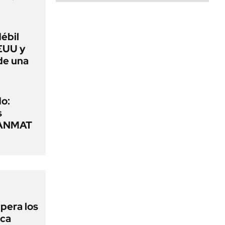
débil
EUU y
de una
o:
s
a ANMAT
upera los
oca