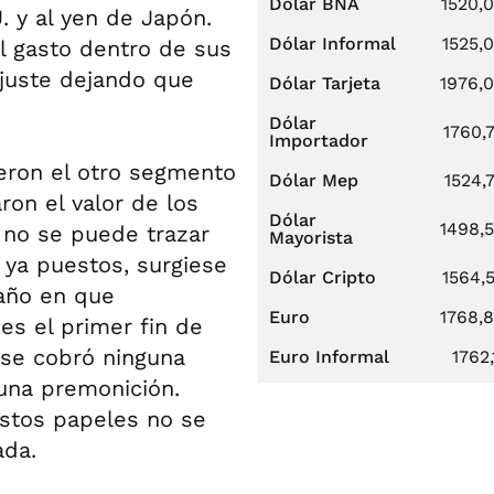
Dólar BNA
1520,
. y al yen de Japón.
Dólar Informal
1525,
el gasto dentro de sus
 ajuste dejando que
Dólar Tarjeta
1976,
Dólar
1760,
Importador
yeron el otro segmento
Dólar Mep
1524,
ron el valor de los
Dólar
1498,
 no se puede trazar
Mayorista
 ya puestos, surgiese
Dólar Cripto
1564,
año en que
Euro
1768,
s el primer fin de
 se cobró ninguna
Euro Informal
1762,
 una premonición.
stos papeles no se
ada.