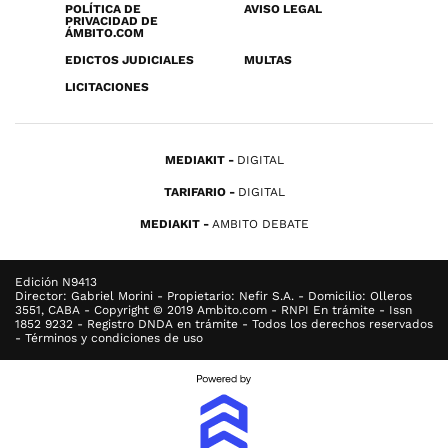
POLÍTICA DE
AVISO LEGAL
PRIVACIDAD DE
ÁMBITO.COM
EDICTOS JUDICIALES
MULTAS
LICITACIONES
MEDIAKIT
DIGITAL
TARIFARIO
DIGITAL
MEDIAKIT
AMBITO DEBATE
Edición N9413
Director: Gabriel Morini - Propietario: Nefir S.A. - Domicilio: Olleros
3551, CABA - Copyright © 2019 Ambito.com - RNPI En trámite - Issn
1852 9232 - Registro DNDA en trámite - Todos los derechos reservados
- Términos y condiciones de uso