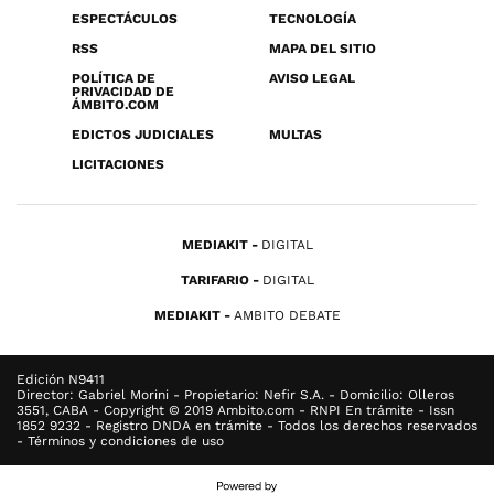
ESPECTÁCULOS
TECNOLOGÍA
RSS
MAPA DEL SITIO
POLÍTICA DE
AVISO LEGAL
PRIVACIDAD DE
ÁMBITO.COM
EDICTOS JUDICIALES
MULTAS
LICITACIONES
MEDIAKIT
DIGITAL
TARIFARIO
DIGITAL
MEDIAKIT
AMBITO DEBATE
Edición N9411
Director: Gabriel Morini - Propietario: Nefir S.A. - Domicilio: Olleros
3551, CABA - Copyright © 2019 Ambito.com - RNPI En trámite - Issn
1852 9232 - Registro DNDA en trámite - Todos los derechos reservados
- Términos y condiciones de uso