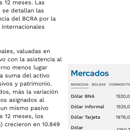
os 12 meses. Las
, se detallan las
ncia del BCRA por la
 internacionales
nales, valuadas en
o con la asistencia al
ierno menos lugar
Mercados
La suma del activo
ivos y patrimonio.
MONEDAS
BOLSAS
COMMODITI
dos, más la variación
Dólar BNA
1520,
os asignados al
Dólar Informal
1525,
 un mismo pasivo
s 12 meses, los
Dólar Tarjeta
1976,
) crecieron en 10.849
Dólar
1760,