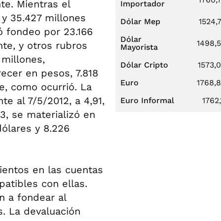
te. Mientras el
Importador
 y 35.427 millones
Dólar Mep
1524,
ó fondeo por 23.166
Dólar
1498,
te, y otros rubros
Mayorista
 millones,
Dólar Cripto
1573,
ecer en pesos, 7.818
Euro
1768,
e, como ocurrió. La
te al 7/5/2012, a 4,91,
Euro Informal
1762,
13, se materializó en
dólares y 8.226
ientos en las cuentas
atibles con ellas.
n a fondear al
s. La devaluación