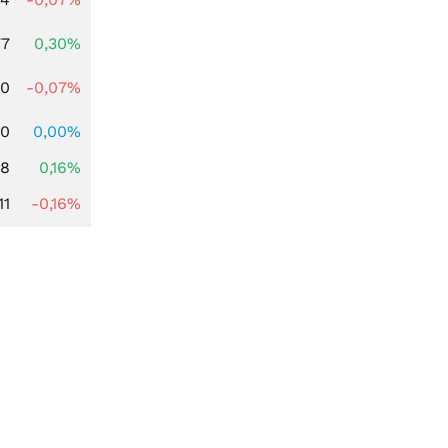
77
0,30%
50
-0,07%
00
0,00%
88
0,16%
11
-0,16%