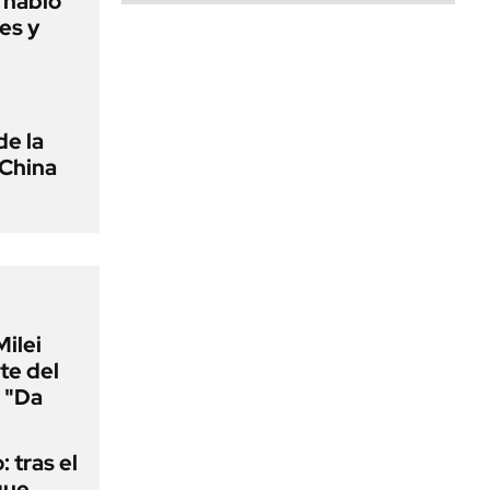
o habló
es y
de la
 China
Milei
te del
 "Da
: tras el
que