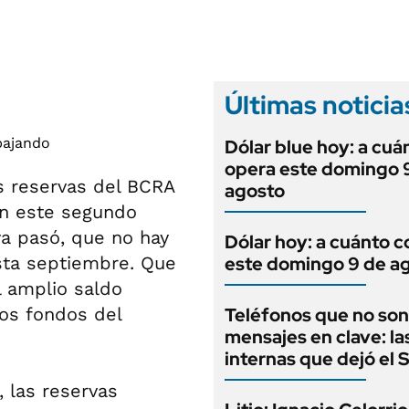
ANUARIO 2025
LIFESTYLE
EDICIÓN IMPRESA
AUTOS
Últimas noticia
Dólar blue hoy: a cuá
opera este domingo 
s reservas del BCRA
agosto
en este segundo
ya pasó, que no hay
Dólar hoy: a cuánto c
sta septiembre. Que
este domingo 9 de a
l amplio saldo
los fondos del
Teléfonos que no son
mensajes en clave: la
internas que dejó el
, las reservas