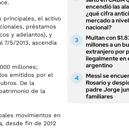
nce.
encendió las al
¿qué cifra antic
principales, el activo
mercado a nivel
cionales, préstamos
nacional?
cos y adelantos), y
Multan con $1.8
al 7/5/2013, ascendía
millones a un b
extranjero por 
ilegalmente en 
argentino
.000 millones;
los emitidos por el
Messi se encue
Rosario y despi
rubros. De la
padre Jorge jun
 patrimonio de la
familiares
cipales movimientos en
, desde fin de 2012