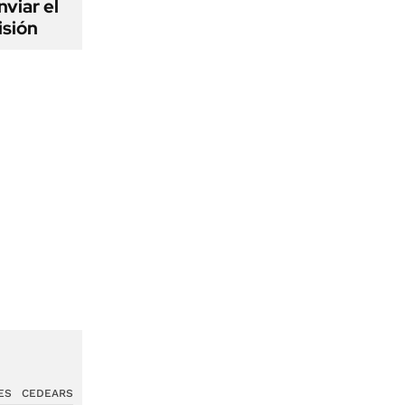
viar el
isión
ES
CEDEARS