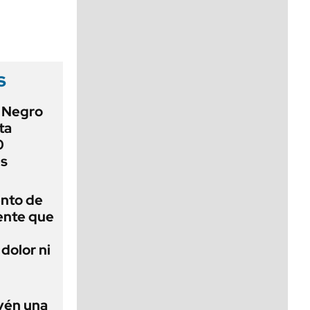
viernes de 10 a 18
s
o Negro
ta
0
es
ento de
gente que
dolor ni
evén una