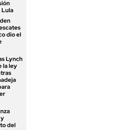
sión
 Lula
iden
rescates
o dio el
e
as Lynch
 la ley
ntras
madeja
para
er
anza
 y
to del