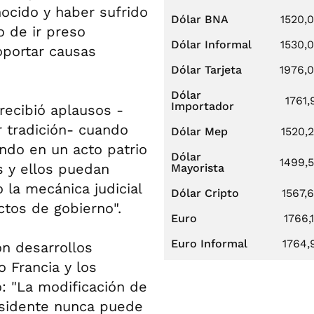
nocido y haber sufrido
Dólar BNA
1520,
o de ir preso
Dólar Informal
1530,
oportar causas
Dólar Tarjeta
1976,
Dólar
1761,
Importador
recibió aplausos -
 tradición- cuando
Dólar Mep
1520,
ando en un acto patrio
Dólar
1499,
s y ellos puedan
Mayorista
o la mecánica judicial
Dólar Cripto
1567,
ctos de gobierno".
Euro
1766,
Euro Informal
1764,
on desarrollos
 Francia y los
ó: "La modificación de
esidente nunca puede