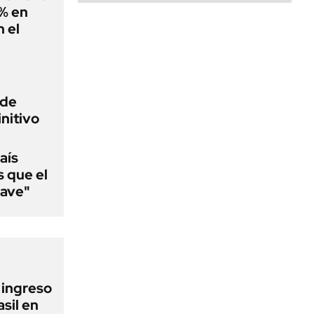
0% en
 el
 de
initivo
aís
s que el
lave"
l ingreso
sil en