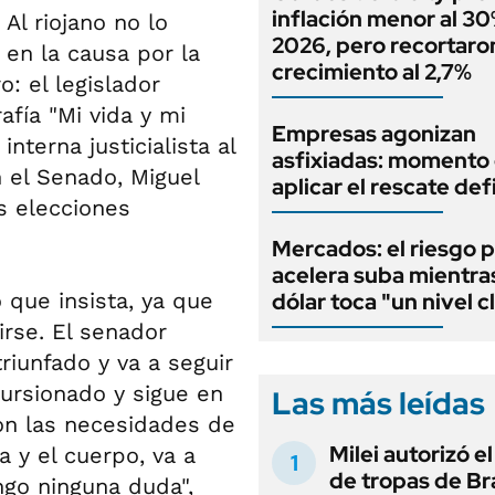
inflación menor al 3
 Al riojano no lo
2026, pero recortaron
en la causa por la
crecimiento al 2,7%
o: el legislador
fía "Mi vida y mi
Empresas agonizan
interna justicialista al
asfixiadas: momento
en el Senado, Miguel
aplicar el rescate def
s elecciones
Mercados: el riesgo p
acelera suba mientra
o que insista, ya que
dólar toca "un nivel c
irse. El senador
riunfado y va a seguir
ursionado y sigue en
Las más leídas
on las necesidades de
Milei autorizó e
a y el cuerpo, va a
de tropas de Bra
engo ninguna duda",