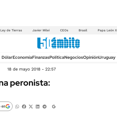
Ley de Tierras
Javier Milei
CEOs
Brasil
Papa León X
Anuario autos 2026
Dólar
Economía
Finanzas
Política
Negocios
Opinión
Uruguay
TECNOLOGÍA
NOVEDADES FISCA
MÉXICO
18 de mayo 2018 - 22:57
EDICTOS JUDICIAL
OPINIÓN
na peronista:
MULTAS
MUNDO
LICITACIONES
INFORMACIÓN GENERAL
CUADROS TARIFAR
ESPECTÁCULOS
 en
RECALL
DEPORTES