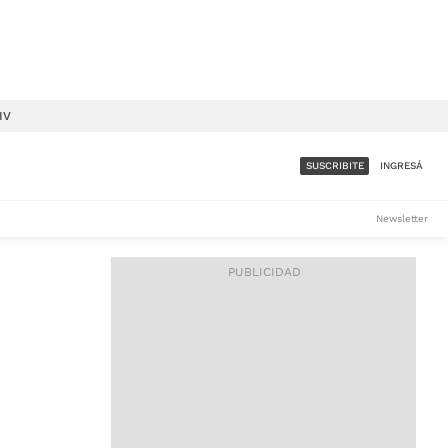
IV
SUSCRIBITE
INGRESÁ
SUMATE A LA COMUNIDAD
Newsletter
DE ÁMBITO
LES
ACCESO FULL - $1.800/MES
ES
CORPORATIVO - CONSULTAR
Si tenés dudas comunicate
con nosotros a
IOS
suscripciones@ambito.com.ar
Llamanos al (54) 11 4556-
9147/48 o
al (54) 11 4449-3256 de lunes a