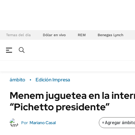
Temas del día
Dólar en vivo
REM
Benegas Lynch
NEGOCIOS
ÚLTIMAS NOTICIAS
Especiales Ámbito
ECONOMÍA
ámbito
Edición Impresa
Real Estate
Banco de Datos
Menem juguetea en la inter
Sustentabilidad
Campo
“Pichetto presidente”
Seguros
FINANZAS
ENERGY REPORT
Dólar
Mariano Casal
Por
+
Agregar ámbito
POLÍTICA
Mercados
Nacional