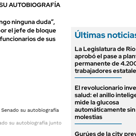
ANUARIO 2025
 SU AUTOBIOGRAFÍA
LIFESTYLE
EDICIÓN IMPRESA
AUTOS
tengo ninguna duda”,
or el jefe de bloque
Últimas noticia
exfuncionarios de sus
La Legislatura de Rí
aprobó el pase a plan
permanente de 4.20
trabajadores estatal
El revolucionario inv
salud: el anillo inteli
mide la glucosa
automáticamente sin 
molestias
do su autobiografía junto
Gurúes de la city pr