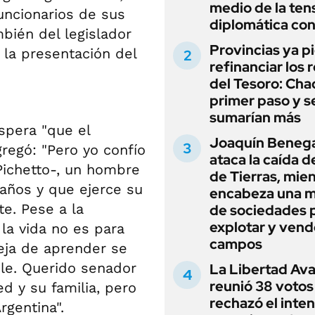
medio de la ten
uncionarios de sus
diplomática con
mbién del legislador
Provincias ya p
 la presentación del
refinanciar los 
del Tesoro: Chac
primer paso y s
sumarían más
spera "que el
Joaquín Beneg
regó: "Pero yo confío
ataca la caída de
Pichetto-, un hombre
de Tierras, mie
 años y que ejerce su
encabeza una 
te. Pese a la
de sociedades 
explotar y vend
la vida no es para
campos
deja de aprender se
le. Querido senador
La Libertad Av
reunió 38 votos
ed y su familia, pero
rechazó el inten
gentina".