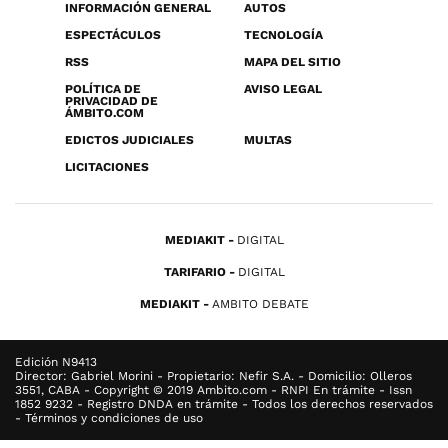
INFORMACIÓN GENERAL
AUTOS
ESPECTÁCULOS
TECNOLOGÍA
RSS
MAPA DEL SITIO
POLÍTICA DE
AVISO LEGAL
PRIVACIDAD DE
ÁMBITO.COM
EDICTOS JUDICIALES
MULTAS
LICITACIONES
MEDIAKIT
DIGITAL
TARIFARIO
DIGITAL
MEDIAKIT
AMBITO DEBATE
Edición N9413
Director: Gabriel Morini - Propietario: Nefir S.A. - Domicilio: Olleros
3551, CABA - Copyright © 2019 Ambito.com - RNPI En trámite - Issn
1852 9232 - Registro DNDA en trámite - Todos los derechos reservados
- Términos y condiciones de uso