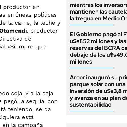
mientras los inversor
l productor en
mantienen las cautel
as erróneas políticas
la tregua en Medio O
e la carne, la leche y
 Otamendi
, productor
El Gobierno pagó al 
Directiva de
u$s852 millones y las
ial «Siempre que
reservas del BCRA c
debajo de los u$s49
millones
Arcor inauguró su pr
parque solar con una
inversión de u$s3,8 m
do soja, y a la soja
y avanza en su plan d
e pegó la sequía, con
sustentabilidad
stá teniendo, se da
siquiera está
do en la campaña