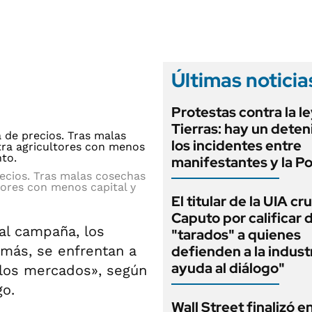
ANUARIO 2025
LIFESTYLE
EDICIÓN IMPRESA
AUTOS
Últimas noticia
Protestas contra la l
Tierras: hay un deten
los incidentes entre
manifestantes y la Po
recios. Tras malas cosechas
tores con menos capital y
El titular de la UIA cr
Caputo por calificar 
al campaña, los
"tarados" a quienes
emás, se enfrentan a
defienden a la indust
ayuda al diálogo"
 los mercados», según
go.
Wall Street finalizó e