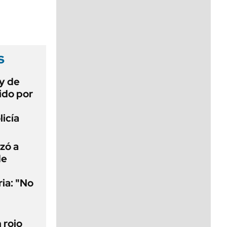
viernes de 10 a 18
s
ey de
ido por
licía
uzó a
de
ria: "No
n rojo