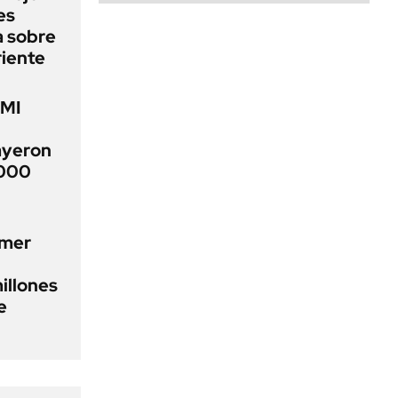
es
a sobre
riente
FMI
ayeron
.000
imer
illones
e