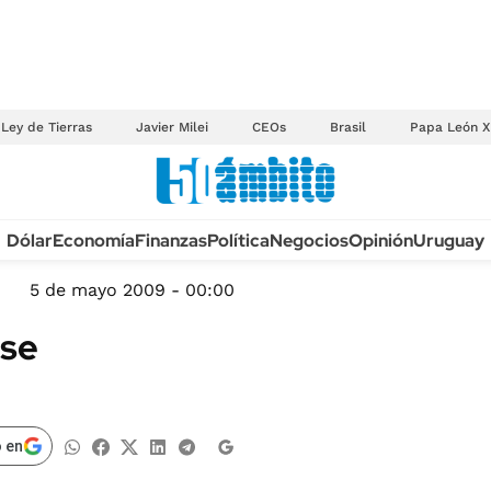
Ley de Tierras
Javier Milei
CEOs
Brasil
Papa León X
Anuario autos 2026
Dólar
Economía
Finanzas
Política
Negocios
Opinión
Uruguay
TECNOLOGÍA
NOVEDADES FISCA
MÉXICO
5 de mayo 2009 - 00:00
EDICTOS JUDICIAL
OPINIÓN
 se
MULTAS
MUNDO
LICITACIONES
INFORMACIÓN GENERAL
CUADROS TARIFAR
ESPECTÁCULOS
 en
RECALL
DEPORTES