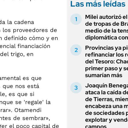
Las más leídas
Milei autorizó e
da la cadena
de tropas de Bra
n los proveedores de
medio de la ten
diplomática con
n definido cómo y en
ncial financiación
Provincias ya p
del trigo, en
refinanciar los 
del Tesoro: Chac
primer paso y s
sumarían más
damental es que
Joaquín Beneg
s que nos está
ataca la caída de
e, es que si
de Tierras, mie
que se 'regale' la
encabeza una 
brar». Otamendi
de sociedades 
ntes de sembrar»,
explotar y vend
er el poco capital de
campos