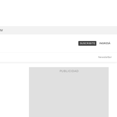
IV
SUSCRIBITE
INGRESÁ
SUMATE A LA COMUNIDAD
Newsletter
DE ÁMBITO
LES
ACCESO FULL - $1.800/MES
ES
CORPORATIVO - CONSULTAR
Si tenés dudas comunicate
con nosotros a
IOS
suscripciones@ambito.com.ar
Llamanos al (54) 11 4556-
9147/48 o
al (54) 11 4449-3256 de lunes a