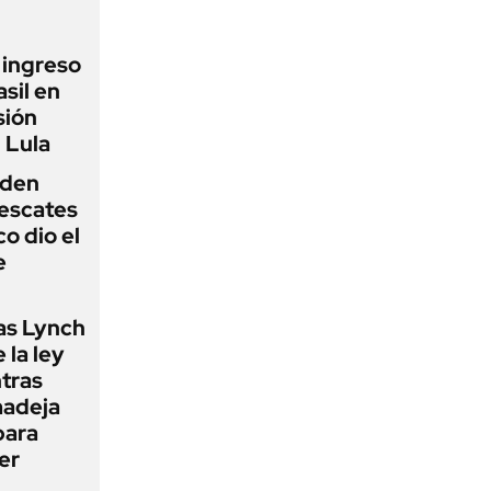
l ingreso
sil en
sión
 Lula
iden
rescates
o dio el
e
as Lynch
 la ley
ntras
madeja
para
er