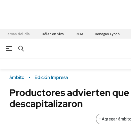
Temas del día
Dólar en vivo
REM
Benegas Lynch
NEGOCIOS
ÚLTIMAS NOTICIAS
Especiales Ámbito
ECONOMÍA
ámbito
Edición Impresa
Real Estate
Banco de Datos
Productores advierten que
Sustentabilidad
Campo
descapitalizaron
Seguros
FINANZAS
ENERGY REPORT
Dólar
+
Agregar ámbito
POLÍTICA
Mercados
Nacional