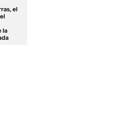
rras, el
el
 la
ada