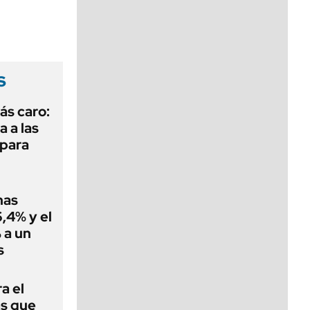
viernes de 10 a 18
s
ás caro:
a a las
 para
nas
,4% y el
 a un
s
a el
as que