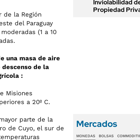
Inviolabilidad de
Propiedad Priv
r de la Región
este del Paraguay
 moderadas (1 a 10
adas.
de una masa de aire
 descenso de la
rícola :
de Misiones
eriores a 20º C.
 mayor parte de la
Mercados
ro de Cuyo, el sur de
 temperaturas
MONEDAS
BOLSAS
COMMODITI