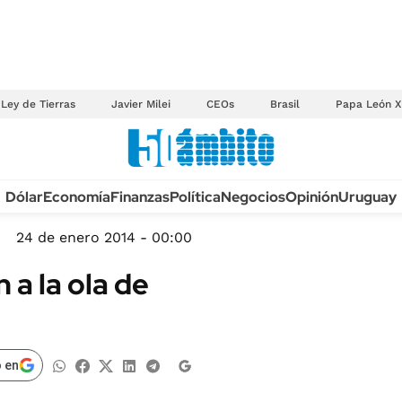
Ley de Tierras
Javier Milei
CEOs
Brasil
Papa León X
Anuario autos 2026
Dólar
Economía
Finanzas
Política
Negocios
Opinión
Uruguay
TECNOLOGÍA
NOVEDADES FISCA
MÉXICO
24 de enero 2014 - 00:00
EDICTOS JUDICIAL
OPINIÓN
a la ola de
MULTAS
MUNDO
LICITACIONES
INFORMACIÓN GENERAL
CUADROS TARIFAR
ESPECTÁCULOS
 en
RECALL
DEPORTES