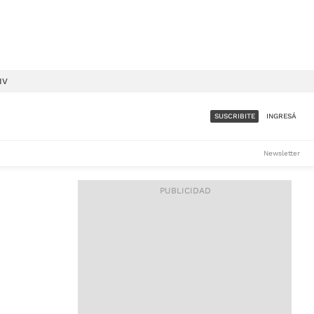
IV
SUSCRIBITE
INGRESÁ
SUMATE A LA COMUNIDAD
Newsletter
DE ÁMBITO
LES
ACCESO FULL - $1.800/MES
ES
CORPORATIVO - CONSULTAR
Si tenés dudas comunicate
con nosotros a
IOS
suscripciones@ambito.com.ar
Llamanos al (54) 11 4556-
9147/48 o
al (54) 11 4449-3256 de lunes a