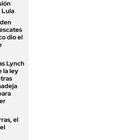
sión
 Lula
iden
rescates
o dio el
e
as Lynch
 la ley
ntras
madeja
para
er
rras, el
el