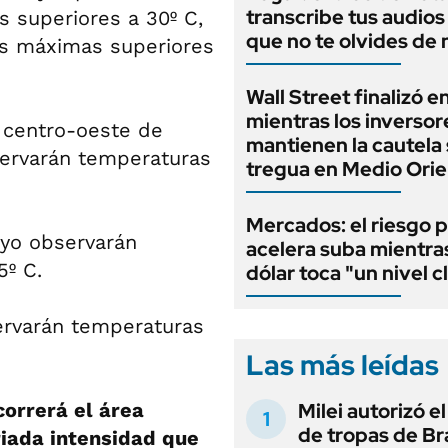
transcribe tus audios
 superiores a 30º C,
que no te olvides de
as máximas superiores
Wall Street finalizó e
mientras los inversor
l centro-oeste de
mantienen la cautela 
servarán temperaturas
tregua en Medio Ori
Mercados: el riesgo p
uyo observarán
acelera suba mientra
5º C.
dólar toca "un nivel c
ervarán temperaturas
Las más leídas
orrerá el área
Milei autorizó e
de tropas de Bra
riada intensidad que