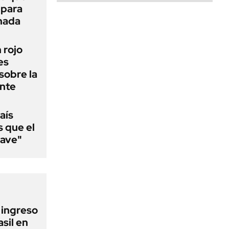
 para
 nada
n rojo
es
sobre la
ente
aís
s que el
lave"
l ingreso
sil en