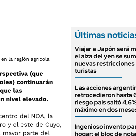
ANUARIO 2025
LIFESTYLE
EDICIÓN IMPRESA
AUTOS
Últimas noticia
Viajar a Japón será m
el alza del yen se sum
nuevas restricciones
turistas
rspectiva (que
oles) continuarán
Las acciones argenti
 que las
retrocedieron hasta 6
 nivel elevado.
riesgo país saltó 4,6%
máximo en dos mese
centro del NOA, la
ro y el este de Cuyo,
Ingenioso invento par
a mayor parte del
hogar: el bloc de not