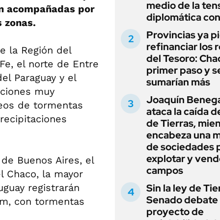
medio de la ten
rán acompañadas por
diplomática con
s zonas.
Provincias ya p
refinanciar los 
e la Región del
del Tesoro: Chac
Fe, el norte de Entre
primer paso y s
del Paraguay y el
sumarían más
aciones muy
Joaquín Beneg
leos de tormentas
ataca la caída de
precipitaciones
de Tierras, mie
encabeza una 
de sociedades 
explotar y vend
de Buenos Aires, el
campos
el Chaco, la mayor
uguay registrarán
Sin la ley de Tie
Senado debate 
mm, con tormentas
proyecto de