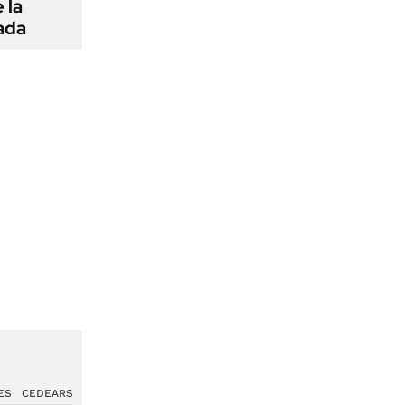
 la
ada
ES
CEDEARS