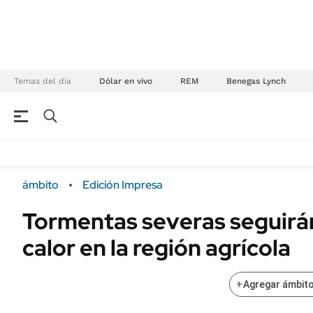
Temas del día
Dólar en vivo
REM
Benegas Lynch
NEGOCIOS
ÚLTIMAS NOTICIAS
Especiales Ámbito
ECONOMÍA
ámbito
Edición Impresa
Real Estate
Banco de Datos
Tormentas severas seguirán 
Sustentabilidad
Campo
calor en la región agrícola
Seguros
FINANZAS
ENERGY REPORT
Dólar
+
Agregar ámbito
POLÍTICA
Mercados
Nacional