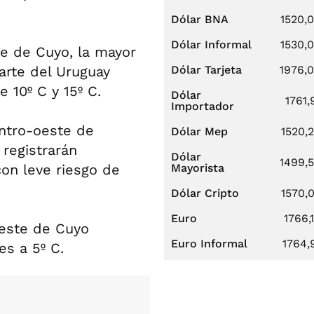
Dólar BNA
1520,
Dólar Informal
1530,
te de Cuyo, la mayor
arte del Uruguay
Dólar Tarjeta
1976,
 10º C y 15º C.
Dólar
1761,
Importador
entro-oeste de
Dólar Mep
1520,
registrarán
Dólar
1499,
con leve riesgo de
Mayorista
Dólar Cripto
1570,
Euro
1766,
oeste de Cuyo
Euro Informal
1764,
s a 5º C.