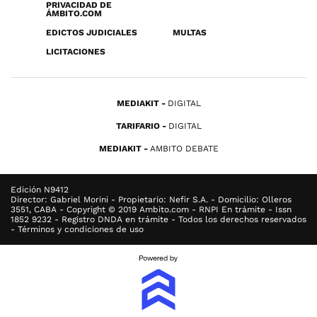
PRIVACIDAD DE
ÁMBITO.COM
EDICTOS JUDICIALES
MULTAS
LICITACIONES
MEDIAKIT
DIGITAL
TARIFARIO
DIGITAL
MEDIAKIT
AMBITO DEBATE
Edición N9412
Director: Gabriel Morini - Propietario: Nefir S.A. - Domicilio: Olleros
3551, CABA - Copyright © 2019 Ambito.com - RNPI En trámite - Issn
1852 9232 - Registro DNDA en trámite - Todos los derechos reservados
- Términos y condiciones de uso