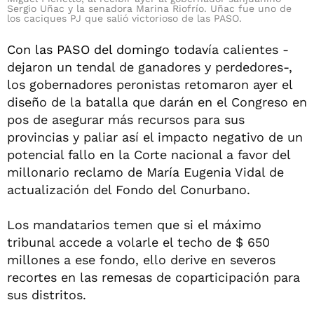
Sergio Uñac y la senadora Marina Riofrío. Uñac fue uno de
los caciques PJ que salió victorioso de las PASO.
Con las PASO del domingo todav
ía calientes -
dejaron un tendal de ganadores y perdedores-,
los gobernadores peronistas retomaron ayer el
diseño de la batalla que darán en el Congreso en
pos de asegurar más recursos para sus
provincias y paliar así el impacto negativo de un
potencial fallo en la Corte nacional a favor del
millonario reclamo de María Eugenia Vidal de
actualización del Fondo del Conurbano.
Los mandatarios temen que si el máximo
tribunal accede a volarle el techo de $ 650
millones a ese fondo, ello derive en severos
recortes en las remesas de coparticipación para
sus distritos.