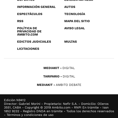
INFORMACIÓN GENERAL
AUTOS
ESPECTÁCULOS
TECNOLOGÍA
RSS
MAPA DEL SITIO
POLÍTICA DE
AVISO LEGAL
PRIVACIDAD DE
ÁMBITO.COM
EDICTOS JUDICIALES
MULTAS
LICITACIONES
MEDIAKIT
DIGITAL
TARIFARIO
DIGITAL
MEDIAKIT
AMBITO DEBATE
Edición N9412
Director: Gabriel Morini - Propietario: Nefir S.A. - Domicilio: Olleros
3551, CABA - Copyright © 2019 Ambito.com - RNPI En trámite - Issn
1852 9232 - Registro DNDA en trámite - Todos los derechos reservados
- Términos y condiciones de uso