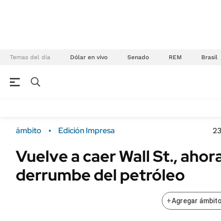
Temas del día
Dólar en vivo
Senado
REM
Brasil
NEGOCIOS
ÚLTIMAS NOTICIAS
Especiales Ámbito
ECONOMÍA
ámbito
Edición Impresa
23
Real Estate
Banco de Datos
Vuelve a caer Wall St., ahor
Sustentabilidad
Campo
derrumbe del petróleo
Seguros
FINANZAS
ENERGY REPORT
Dólar
+
Agregar ámbito
POLÍTICA
Mercados
Nacional