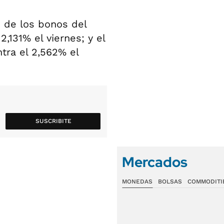
o de los bonos del
2,131% el viernes; y el
tra el 2,562% el
SUSCRIBITE
Mercados
MONEDAS
BOLSAS
COMMODITI
Dólar BNA
1520,
Dólar Informal
1525,