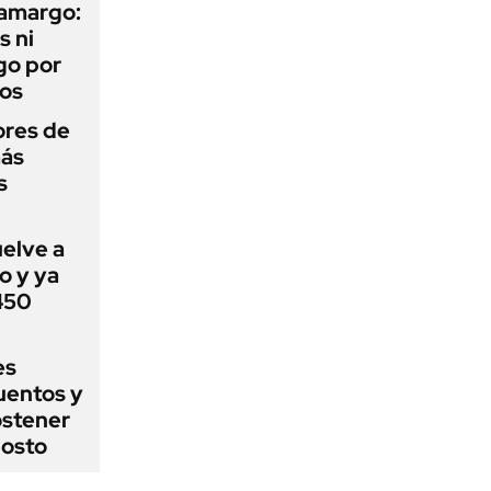
 amargo:
s ni
go por
dos
ores de
más
s
uelve a
o y ya
 450
es
uentos y
ostener
gosto