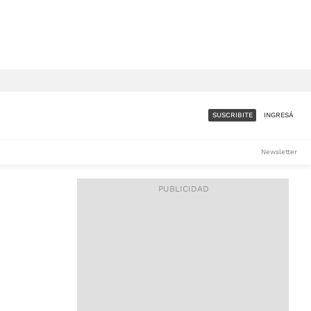
SUSCRIBITE
INGRESÁ
SUMATE A LA COMUNIDAD
Newsletter
DE ÁMBITO
LES
ACCESO FULL - $1.800/MES
ES
CORPORATIVO - CONSULTAR
Si tenés dudas comunicate
con nosotros a
IOS
suscripciones@ambito.com.ar
Llamanos al (54) 11 4556-
9147/48 o
al (54) 11 4449-3256 de lunes a