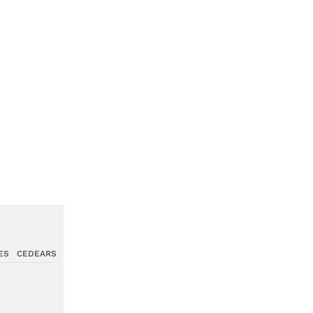
ES
CEDEARS
00
0,00%
00
-0,33%