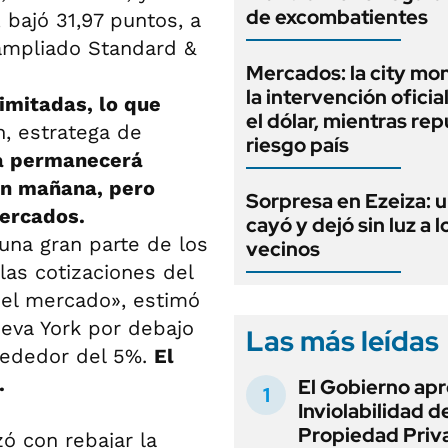
de excombatientes
bajó 31,97 puntos, a
 ampliado Standard &
Mercados: la city mo
la intervención oficia
imitadas, lo que
el dólar, mientras rep
n, estratega de
riesgo país
a permanecerá
ón mañana, pero
Sorpresa en Ezeiza: 
ercados.
cayó y dejó sin luz a l
una gran parte de los
vecinos
las cotizaciones del
 del mercado», estimó
ueva York por debajo
Las más leídas
lrededor del 5%.
El
.
El Gobierno apr
Inviolabilidad de
Propiedad Priv
ó con rebajar la