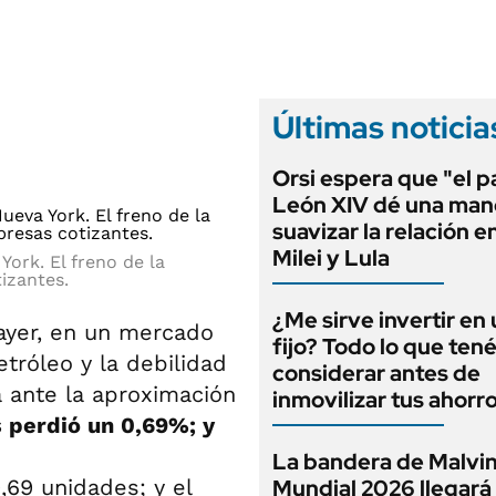
ANUARIO 2025
LIFESTYLE
EDICIÓN IMPRESA
AUTOS
Últimas noticia
Orsi espera que "el 
León XIV dé una man
suavizar la relación e
Milei y Lula
York. El freno de la
izantes.
¿Me sirve invertir en
ayer, en un mercado
fijo? Todo lo que ten
etróleo y la debilidad
considerar antes de
 ante la aproximación
inmovilizar tus ahorr
 perdió un 0,69%; y
La bandera de Malvin
,69 unidades; y el
Mundial 2026 llegará