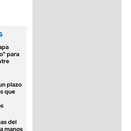
viernes de 10 a 18
s
papa
o" para
ntre
 un plazo
és que
os
as del
 a manos