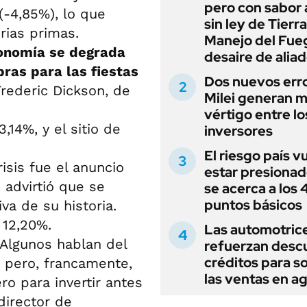
pero con sabor
 (-4,85%), lo que
sin ley de Tierra
rias primas.
Manejo del Fue
conomía se degrada
desaire de alia
as para las fiestas
Dos nuevos err
Frederic Dickson, de
Milei generan 
vértigo entre lo
,14%, y el sitio de
inversores
El riesgo país v
isis fue el anuncio
estar presionad
 advirtió que se
se acerca a los
puntos básicos
va de su historia.
 12,20%.
Las automotric
 Algunos hablan del
refuerzan desc
créditos para s
 pero, francamente,
las ventas en a
o para invertir antes
director de