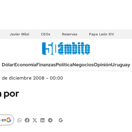
Javier Milei
CEOs
Reservas
Papa León XIV
Anuario autos 2026
Dólar
Economía
Finanzas
Política
Negocios
Opinión
Uruguay
TECNOLOGÍA
NOVEDADES FISCA
MÉXICO
 de diciembre 2008 - 00:00
EDICTOS JUDICIAL
OPINIÓN
a por
MULTAS
MUNDO
LICITACIONES
INFORMACIÓN GENERAL
CUADROS TARIFAR
ESPECTÁCULOS
 en
RECALL
DEPORTES