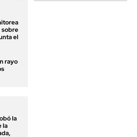
nitorea
l sobre
unta el
un rayo
os
obó la
 la
ada,