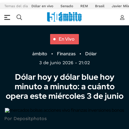
Temas del día
Dólar en vivo
Senado
REM
Brasil
Javier Mil
En Vivo
ámbito
Finanzas
Dólar
3 de junio 2026 - 21:02
Dólar hoy y dólar blue hoy
minuto a minuto: a cuánto
opera este miércoles 3 de junio
Por Depositphotos