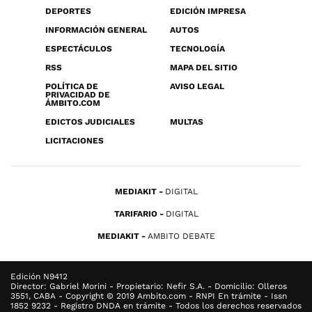
DEPORTES
EDICIÓN IMPRESA
INFORMACIÓN GENERAL
AUTOS
ESPECTÁCULOS
TECNOLOGÍA
RSS
MAPA DEL SITIO
POLÍTICA DE
AVISO LEGAL
PRIVACIDAD DE
ÁMBITO.COM
EDICTOS JUDICIALES
MULTAS
LICITACIONES
MEDIAKIT
DIGITAL
TARIFARIO
DIGITAL
MEDIAKIT
AMBITO DEBATE
Edición N9412
Director: Gabriel Morini - Propietario: Nefir S.A. - Domicilio: Olleros
3551, CABA - Copyright © 2019 Ambito.com - RNPI En trámite - Issn
1852 9232 - Registro DNDA en trámite - Todos los derechos reservados