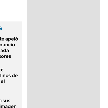
viernes de 10 a 18
s
te apeló
enunció
cada
sores
a:
ilinos de
 el
a sus
 imagen