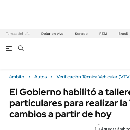
Temas del día
Dólar en vivo
Senado
REM
Brasil
NEGOCIOS
ÚLTIMAS NOTICIAS
Especiales Ámbito
ECONOMÍA
ámbito
Autos
Verificación Técnica Vehicular (VTV
Real Estate
Banco de Datos
El Gobierno habilitó a tall
Sustentabilidad
Campo
particulares para realizar la
Seguros
FINANZAS
ENERGY REPORT
cambios a partir de hoy
Dólar
POLÍTICA
Mercados
+
Agregar ámbito
Nacional