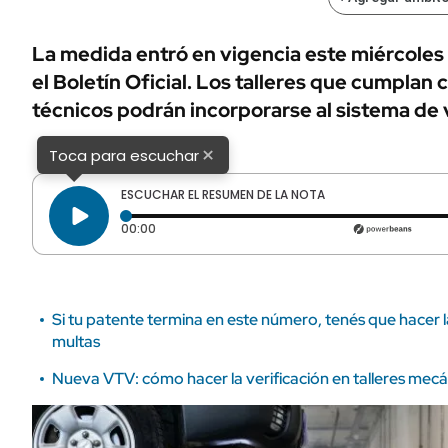
ÁMBITO DEBATE
Municipios
MEDIAKIT AMBITO DEBATE
La medida entró en vigencia este miércoles 
URUGUAY
el Boletín Oficial. Los talleres que cumplan 
técnicos podrán incorporarse al sistema de v
×
Toca para escuchar
ESCUCHAR EL RESUMEN DE LA NOTA
Tiempo transcurrido: 0 segundos
00:00
Si tu patente termina en este número, tenés que hacer 
multas
Nueva VTV: cómo hacer la verificación en talleres mecá