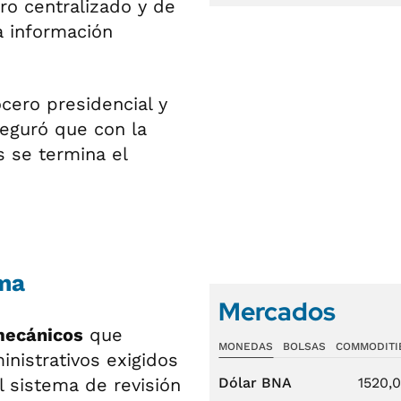
ro centralizado y de
la información
ocero presidencial y
seguró que con la
s se termina el
ema
Mercados
mecánicos
que
MONEDAS
BOLSAS
COMMODITI
inistrativos exigidos
l sistema de revisión
Dólar BNA
1520,