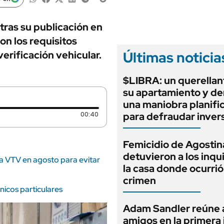
ANUARIO 2025
LIFESTYLE
EDICIÓN IMPRESA
AUTOS
tras su publicación en
con los requisitos
Últimas noticia
erificación vehicular.
$LIBRA: un querellan
su apartamiento y d
una maniobra planifi
Duración: 40 segundos
00:40
para defraudar inver
Femicidio de Agostin
detuvieron a los inqu
la VTV en agosto para evitar
la casa donde ocurrió
crimen
nicos particulares
Adam Sandler reúne 
amigos en la primera