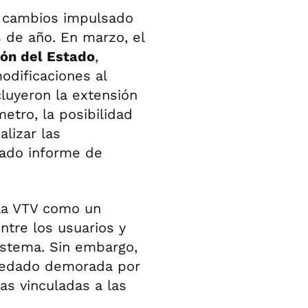
e cambios impulsado
 de año. En marzo, el
ión del Estado
,
odificaciones al
cluyeron la extensión
etro, la posibilidad
lizar las
nado informe de
 la VTV como un
tre los usuarios y
istema. Sin embargo,
quedado demorada por
s vinculadas a las