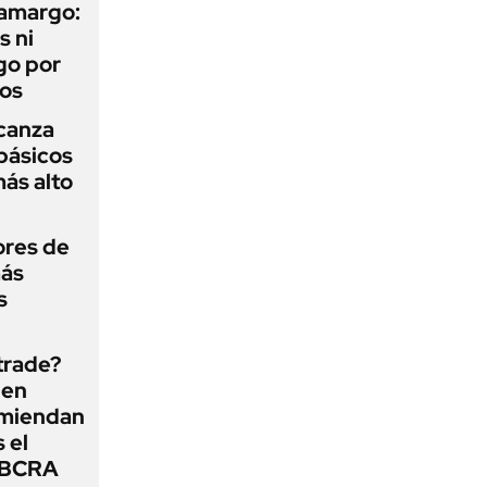
 amargo:
s ni
go por
dos
lcanza
básicos
más alto
ores de
más
s
 trade?
 en
omiendan
s el
l BCRA