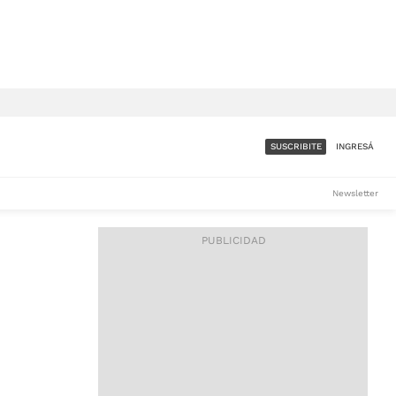
SUSCRIBITE
INGRESÁ
SUMATE A LA COMUNIDAD
Newsletter
DE ÁMBITO
LES
ACCESO FULL - $1.800/MES
ES
CORPORATIVO - CONSULTAR
Si tenés dudas comunicate
con nosotros a
IOS
suscripciones@ambito.com.ar
Llamanos al (54) 11 4556-
9147/48 o
al (54) 11 4449-3256 de lunes a