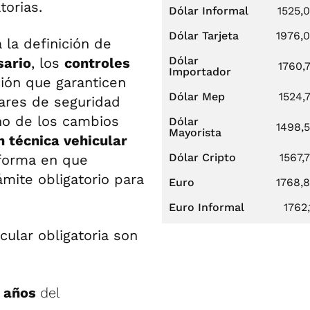
torias.
Dólar Informal
1525,
Dólar Tarjeta
1976,
la definición de
Dólar
sario
, los
controles
1760,
Importador
ión que garanticen
Dólar Mep
1524,
dares de seguridad
uno de los cambios
Dólar
1498,
Mayorista
n técnica vehicular
Dólar Cripto
1567,
 forma en que
ámite obligatorio para
Euro
1768,
Euro Informal
1762,
cular obligatoria son
 años
del