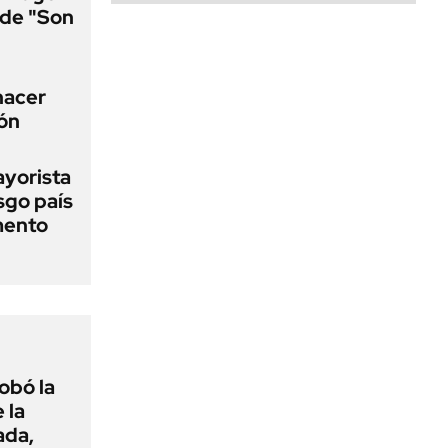
a de "Son
 hacer
ión
ayorista
sgo país
mento
obó la
 la
ada,