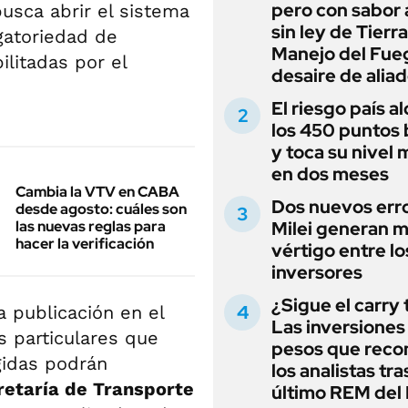
pero con sabor
usca abrir el sistema
sin ley de Tierra
igatoriedad de
Manejo del Fue
ilitadas por el
desaire de alia
El riesgo país a
los 450 puntos 
y toca su nivel 
en dos meses
Cambia la VTV en CABA
Dos nuevos err
desde agosto: cuáles son
las nuevas reglas para
Milei generan 
hacer la verificación
vértigo entre lo
inversores
¿Sigue el carry
 publicación en el
Las inversiones
s particulares que
pesos que rec
gidas podrán
los analistas tra
retaría de Transporte
último REM de