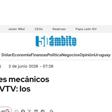
Javier Milei
CEOs
Reservas
Papa León XIV
Anuario autos 2026
Dólar
Economía
Finanzas
Política
Negocios
Opinión
Uruguay
TECNOLOGÍA
NOVEDADES FISCA
MÉXICO
)
3 de junio 2026 - 07:26
EDICTOS JUDICIAL
OPINIÓN
eres mecánicos
MULTAS
MUNDO
 VTV: los
LICITACIONES
INFORMACIÓN GENERAL
CUADROS TARIFAR
ESPECTÁCULOS
RECALL
DEPORTES
 en