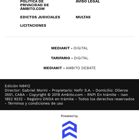
POLÍTICA DE
AVISO LEGAL
PRIVACIDAD DE
ÁMBITO.COM
EDICTOS JUDICIALES
MULTAS
LICITACIONES
MEDIAKIT
DIGITAL
TARIFARIO
DIGITAL
MEDIAKIT
AMBITO DEBATE
Edición N9412
Director: Gabriel Morini - Propietario: Nefir S.A. - Domicilio: Olleros
3551, CABA - Copyright © 2019 Ambito.com - RNPI En trámite - Issn
1852 9232 - Registro DNDA en trámite - Todos los derechos reservados
- Términos y condiciones de uso