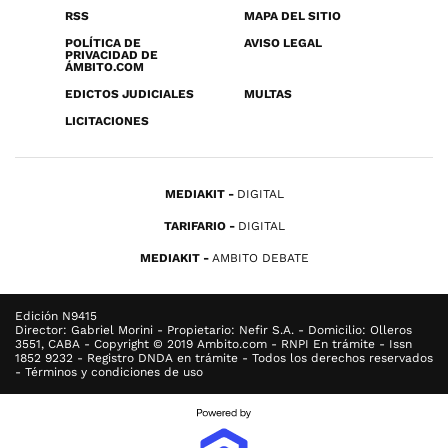
RSS
MAPA DEL SITIO
POLÍTICA DE
AVISO LEGAL
PRIVACIDAD DE
ÁMBITO.COM
EDICTOS JUDICIALES
MULTAS
LICITACIONES
MEDIAKIT
DIGITAL
TARIFARIO
DIGITAL
MEDIAKIT
AMBITO DEBATE
Edición N9415
Director: Gabriel Morini - Propietario: Nefir S.A. - Domicilio: Olleros
3551, CABA - Copyright © 2019 Ambito.com - RNPI En trámite - Issn
1852 9232 - Registro DNDA en trámite - Todos los derechos reservados
- Términos y condiciones de uso